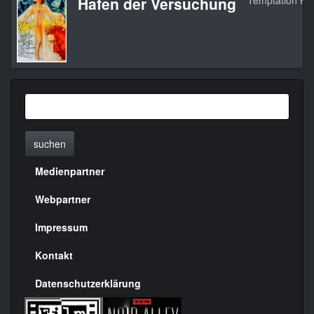
Hafen der Versuchung
Temptation Ha
suchen
Medienpartner
Menülinks
rechte
Webpartner
Seite
Impressum
Kontakt
Datenschutzerklärung