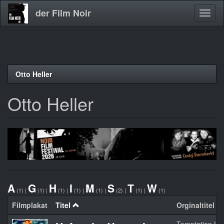
der Film Noir
Navig
aktivi
Direkt
Otto Heller
zum
Inhalt
Otto Heller
A
G
H
I
M
S
T
W
(1)
|
(1)
|
(1)
|
(1)
|
(1)
|
(2)
|
(1)
|
(1)
Filmplakat
Titel
Orginaltitel