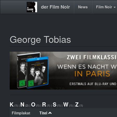
der Film Noir
Main
News
Film Noir
navigation
George Tobias
Direkt
zum
Inhalt
K
N
O
R
S
W
Z
(1)
|
(2)
|
(1)
|
(1)
|
(1)
|
(1)
|
(1)
Filmplakat
Titel