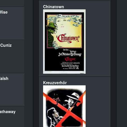
Chinatown
Wise
Curtiz
alsh
Kreuzverhör
athaway