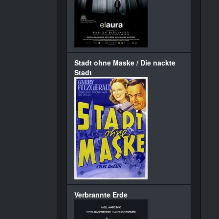
Stadt ohne Maske / Die nackte
Stadt
Verbrannte Erde