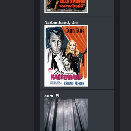
Narbenhand, Die
aura, El