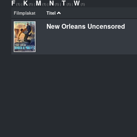
F
K
M
N
T
W
(1)
|
(1)
|
(1)
|
(1)
|
(1)
|
(1)
Filmplakat
Titel
New Orleans Uncensored