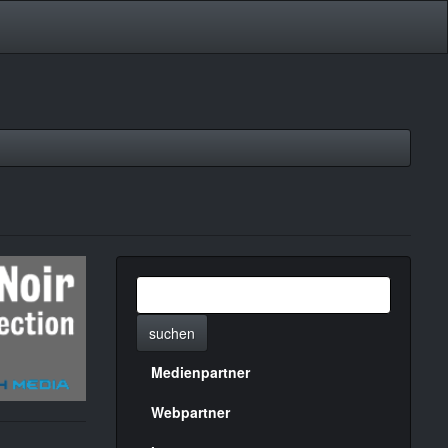
suchen
Medienpartner
Menülinks
rechte
Webpartner