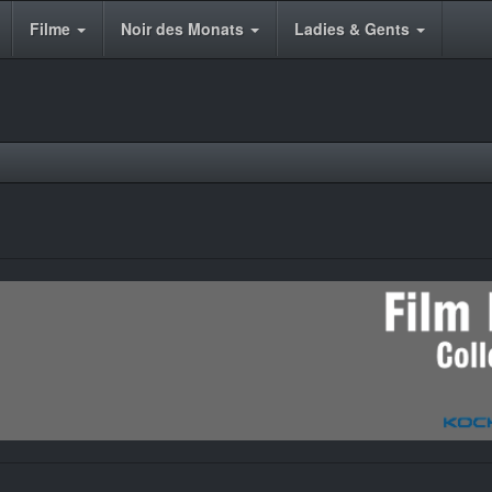
Filme
Noir des Monats
Ladies & Gents