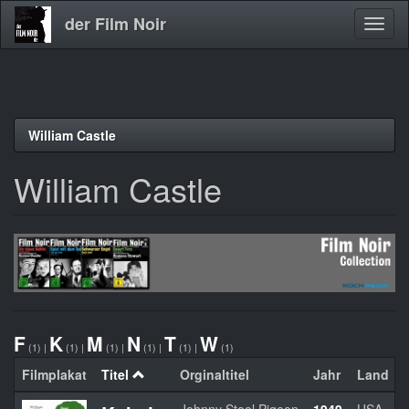
der Film Noir
Navig
aktivi
Direkt
William Castle
zum
Inhalt
William Castle
F
K
M
N
T
W
(1)
|
(1)
|
(1)
|
(1)
|
(1)
|
(1)
Filmplakat
Titel
Orginaltitel
Jahr
Land