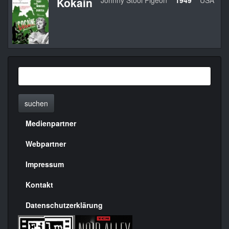
Kokain
Johnny Stool Pigeon
1949
USA
suchen
Medienpartner
Menülinks
rechte
Webpartner
Seite
Impressum
Kontakt
Datenschutzerklärung