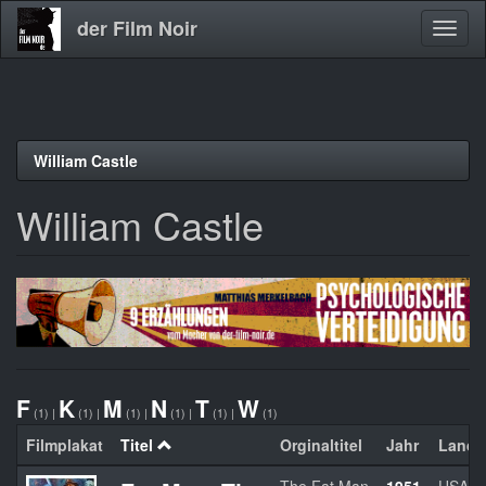
der Film Noir
Navig
aktivi
Direkt
William Castle
zum
Inhalt
William Castle
F
K
M
N
T
W
(1)
|
(1)
|
(1)
|
(1)
|
(1)
|
(1)
Filmplakat
Titel
Orginaltitel
Jahr
Land