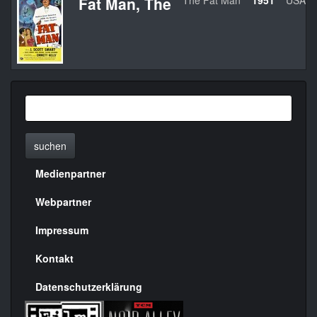
Fat Man, The
The Fat Man
1951
USA
suchen
Medienpartner
Menülinks
rechte
Webpartner
Seite
Impressum
Kontakt
Datenschutzerklärung