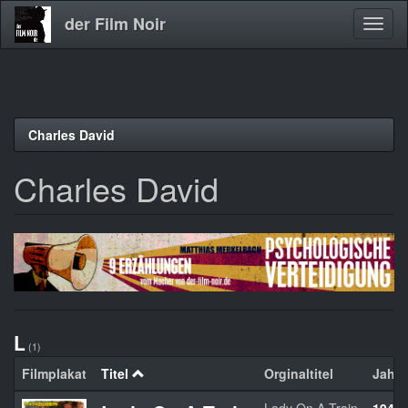
der Film Noir
Navig
aktivi
Direkt
Charles David
zum
Inhalt
Charles David
L
(1)
Filmplakat
Titel
Orginaltitel
Jahr