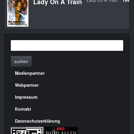
Lady On A Train
Lady On A Train
1945
suchen
Medienpartner
Menülinks
rechte
Webpartner
Seite
Impressum
Kontakt
Datenschutzerklärung