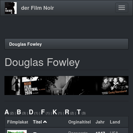
der Film Noir
Navig
aktivi
Direkt
Douglas Fowley
zum
Inhalt
Douglas Fowley
A
B
D
F
K
R
T
(2)
|
(3)
|
(1)
|
(1)
|
(1)
|
(2)
|
(3)
Filmplakat
Titel
Orginaltitel
Jahr
Land
R