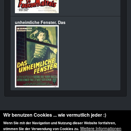
unheimliche Fenster, Das
Wir benutzen Cookies ... wie vermutlich jeder :)
Wenn Sie mit der Navigation und Nutzung dieser Website fortfahren,
Weitere Informationen
stimmen Sie der Verwendung von Cookies zu.
Diese Website ist urheberrechtlich geschützt: © 2010-2026 der Film Noir de. Alle