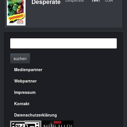
Desperate
Desperate
1947
USA
A
suchen
Medienpartner
Menülinks
rechte
Webpartner
Seite
Impressum
Kontakt
Datenschutzerklärung