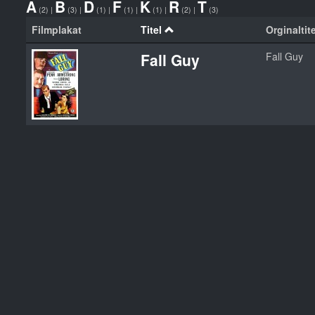
A
B
D
F
K
R
T
(2)
|
(3)
|
(1)
|
(1)
|
(1)
|
(2)
|
(3)
Filmplakat
Titel
Orginaltite
Fall Guy
Fall Guy