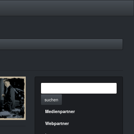
suchen
Medienpartner
Menülinks
rechte
Webpartner