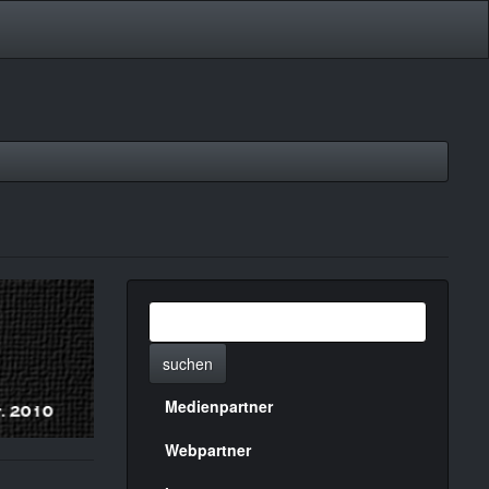
suchen
Medienpartner
Menülinks
rechte
Webpartner