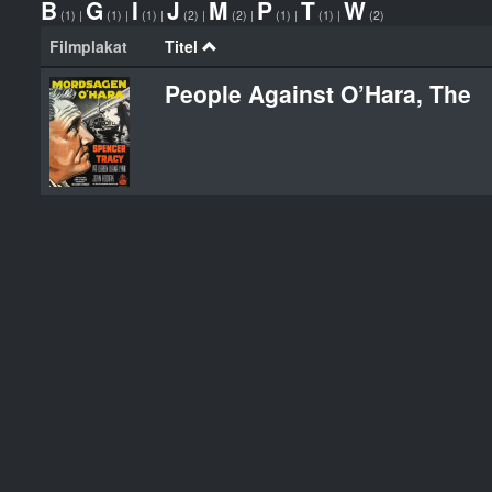
B
G
I
J
M
P
T
W
(1)
|
(1)
|
(1)
|
(2)
|
(2)
|
(1)
|
(1)
|
(2)
Filmplakat
Titel
People Against O’Hara, The