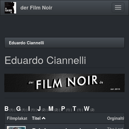
der Film Noir
Navig
aktivi
Direkt
Eduardo Ciannelli
zum
Inhalt
Eduardo Ciannelli
B
G
I
J
M
P
T
W
(1)
|
(1)
|
(1)
|
(2)
|
(2)
|
(1)
|
(1)
|
(2)
Filmplakat
Titel
Orginaltitel