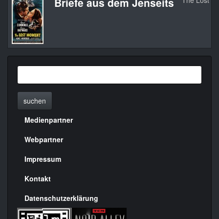
Briefe aus dem Jenseits
The Lost M
suchen
Medienpartner
Menülinks
rechte
Webpartner
Seite
Impressum
Kontakt
Datenschutzerklärung