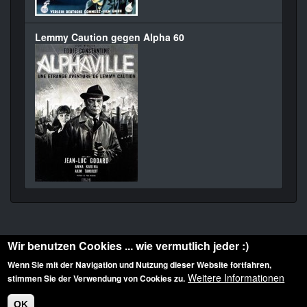
Lemmy Caution gegen Alpha 60
Wir benutzen Cookies ... wie vermutlich jeder :)
Wenn Sie mit der Navigation und Nutzung dieser Website fortfahren,
Weitere Informationen
stimmen Sie der Verwendung von Cookies zu.
Diese Website ist urheberrechtlich geschützt: © 2010-2026 der Film Noir de. Alle
Rechte vorbehalten.
OK