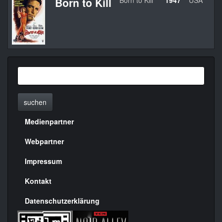
Born to Kill
Born to Kill
1947
USA
suchen
Medienpartner
Menülinks
rechte
Webpartner
Seite
Impressum
Kontakt
Datenschutzerklärung