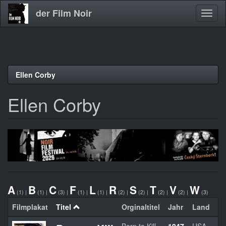
der Film Noir
Navig
aktivi
Direkt
Ellen Corby
zum
Inhalt
Ellen Corby
A
B
C
F
L
R
S
T
V
W
(1)
|
(1)
|
(3)
|
(1)
|
(1)
|
(2)
|
(2)
|
(2)
|
(2)
|
(3)
Filmplakat
Titel
Orginaltitel
Jahr
Land