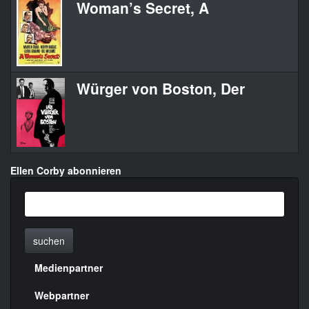
Woman’s Secret, A
Würger von Boston, Der
Ellen Corby abonnieren
suchen
Medienpartner
Menülinks
rechte
Webpartner