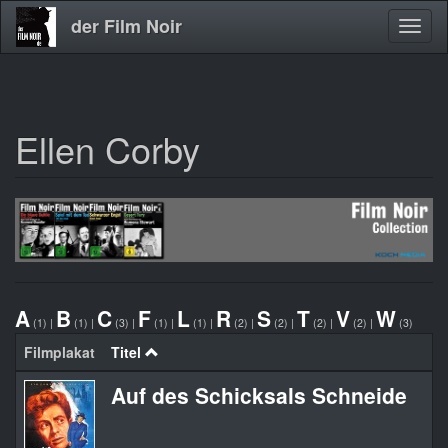
der Film Noir
Navig
aktivi
Ellen Corby
Direkt
zum
Inhalt
A
B
C
F
L
R
S
T
V
W
(1)
|
(1)
|
(3)
|
(1)
|
(1)
|
(2)
|
(2)
|
(2)
|
(2)
|
(3)
Filmplakat
Titel
Auf des Schicksals Schneide