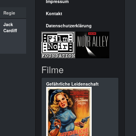
Seite
Impressum
Regie
Kontakt
Jack
Datenschutzerklärung
Cardiff
Filme
Gefährliche Leidenschaft