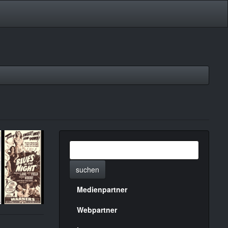
suchen
Medienpartner
Menülinks
rechte
Webpartner