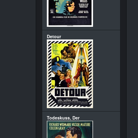
Detour
Todeskuss, Der