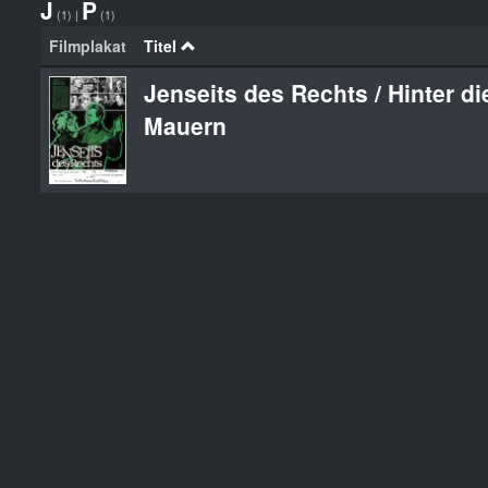
J
P
(1)
|
(1)
Filmplakat
Titel
Jenseits des Rechts / Hinter d
Mauern