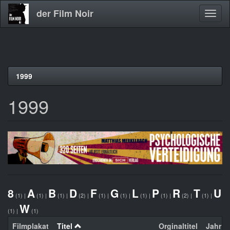
der Film Noir
Navig
aktivi
Direkt
1999
zum
Inhalt
1999
8
A
B
D
F
G
L
P
R
T
U
(1)
|
(1)
|
(1)
|
(2)
|
(1)
|
(1)
|
(1)
|
(1)
|
(2)
|
(1)
|
W
(1)
|
(1)
Filmplakat
Titel
Orginaltitel
Jahr