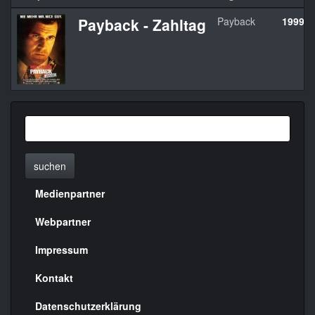
Payback - Zahltag
Payback
1999
suchen
Medienpartner
Menülinks
rechte
Webpartner
Seite
Impressum
Kontakt
Datenschutzerklärung