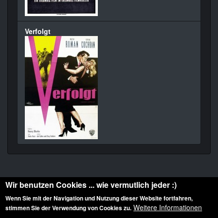
Verfolgt
Wir benutzen Cookies ... wie vermutlich jeder :)
Wenn Sie mit der Navigation und Nutzung dieser Website fortfahren,
Weitere Informationen
stimmen Sie der Verwendung von Cookies zu.
Diese Website ist urheberrechtlich geschützt: © 2010-2026 der Film Noir de. Alle