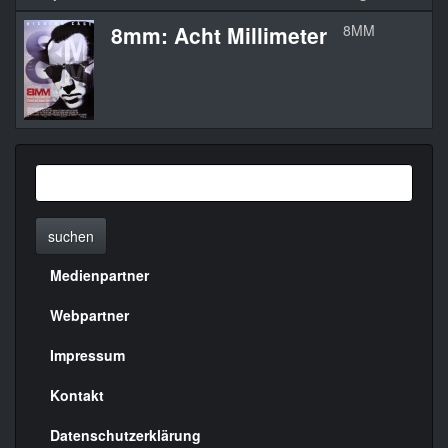
8mm: Acht Millimeter
8MM
1
suchen
Medienpartner
Menülinks
rechte
Webpartner
Seite
Impressum
Kontakt
Datenschutzerklärung