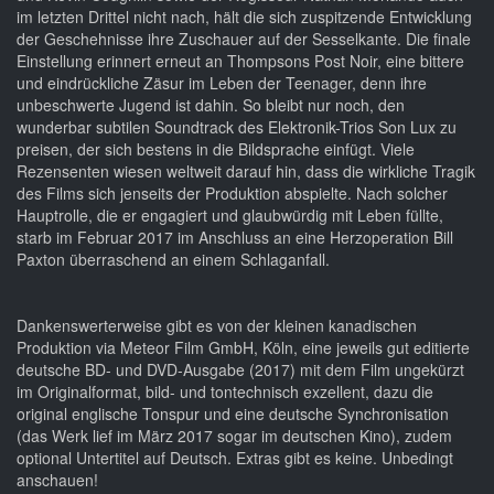
im letzten Drittel nicht nach, hält die sich zuspitzende Entwicklung
der Geschehnisse ihre Zuschauer auf der Sesselkante. Die finale
Einstellung erinnert erneut an Thompsons Post Noir, eine bittere
und eindrückliche Zäsur im Leben der Teenager, denn ihre
unbeschwerte Jugend ist dahin. So bleibt nur noch, den
wunderbar subtilen Soundtrack des Elektronik-Trios Son Lux zu
preisen, der sich bestens in die Bildsprache einfügt. Viele
Rezensenten wiesen weltweit darauf hin, dass die wirkliche Tragik
des Films sich jenseits der Produktion abspielte. Nach solcher
Hauptrolle, die er engagiert und glaubwürdig mit Leben füllte,
starb im Februar 2017 im Anschluss an eine Herzoperation Bill
Paxton überraschend an einem Schlaganfall.
Dankenswerterweise gibt es von der kleinen kanadischen
Produktion via Meteor Film GmbH, Köln, eine jeweils gut editierte
deutsche BD- und DVD-Ausgabe (2017) mit dem Film ungekürzt
im Originalformat, bild- und tontechnisch exzellent, dazu die
original englische Tonspur und eine deutsche Synchronisation
(das Werk lief im März 2017 sogar im deutschen Kino), zudem
optional Untertitel auf Deutsch. Extras gibt es keine. Unbedingt
anschauen!