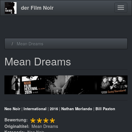
der Film Noir
Navig
aktivi
Direkt
Mean Dreams
zum
Inhalt
Mean Dreams
Neo Noir
|
International
|
2016
|
Nathan Morlando
|
Bill Paxton
****
Bewertung
Originaltitel
Mean Dreams