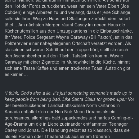
den Hof der Fords zurückkehrt, weist ihm sein Vater Elbert (Joe
Cobden) einige Arbeiten zu und verlangt, dass er jene Schlange,
solle sie ihren Weg zu Haus und Stallungen zurückfinden, sofort
tötet... Am nächsten Morgen räumt Casey im neuen Haus die
Küchenutensilien aus den Umzugskartons in die Einbauschränke.
Ihr Vater, Police Sergeant Wayne Caraway (Bill Paxton), ist in das
Polizerevier einer nahegelegenen Ortschaft versetzt worden. Als
sie seinen schweren Schritt auf der Treppe hört, stellt sie rasch
den Aschenbecher auf den Tisch. Tatsächlich kommt Wayne
Caraway mit einer Zigarette im Mundwinkel in die Küche, nimmt
sich eine Tasse Kaffee und einen trockenen Toast: Aufstrich gibt
es keinen…
“I think, God’s also a lie. It’s just something somone’s made up to
keep people from being bad. Like Santa Claus for grown-ups.”
Vor
der beeindruckenden Landschaftskulisse North Ontarios in
Kanada entfaltet sich der Neo Noir Mean Dreams als ein
geruhsames, allerdings bald zupackendes und hartes Coming-of-
Age-Drama um die in Liebe zueinander entflammten Teenager
Casey und Jonas. Die Handlung selbst ist so klassisch, dass sie
als ein Roman oder Theaterstück aus einem früheren