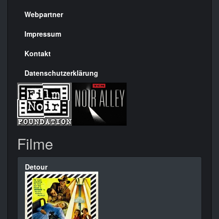
Menülinks
rechte
Webpartner
Seite
Impressum
Kontakt
Datenschutzerklärung
Filme
Detour