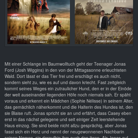
Mit einer Schlange im Baumwolltuch geht der Teenager Jonas
Ford (Josh Wiggins) in den von der Mittagssonne erleuchteten
Wald. Dort lässt er das Tier frei und erschlägt es auch nicht,
sondern sieht zu, wie es auf und davon kriecht. Fast zeitgleich
kommt seines Weges ein zutraulicher Hund, den er in der Einöde
der weit auseinander liegenden Höfe noch niemals sah. Er späht
voraus und erkennt ein Mädchen (Sophie Nélisse) in seinem Alter,
das gemächlich näherkommt und die Halterin des Hundes ist, den
sie Blaise ruft. Jonas spricht sie an und erfährt, dass Casey eben
erst in das nächst gelegene und seit einiger Zeit leerstehende
Haus einzog. Sie sind beide nicht allzu gesprächig, aber Jonas
fasst sich ein Herz und nennt der neugewonnenen Nachbarin
seinen Namen, sie daraufhin ihm auch den ihren. Als Jonas auf