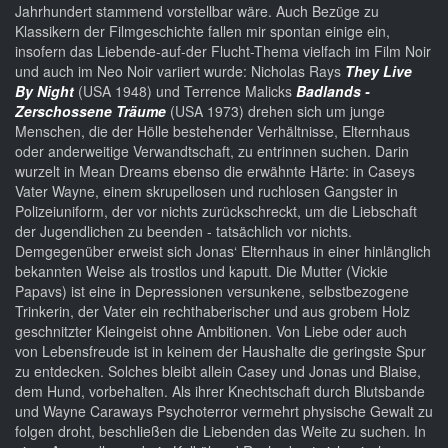
Jahrhundert stammend vorstellbar wäre. Auch Bezüge zu
Klassikern der Filmgeschichte fallen mir spontan einige ein,
insofern das Liebende-auf-der Flucht-Thema vielfach im Film Noir
und auch im Neo Noir variiert wurde: Nicholas Rays
They Live
By Night
(USA 1948) und Terrence Malicks
Badlands -
Zerschossene Träume
(USA 1973) drehen sich um junge
Menschen, die der Hölle bestehender Verhältnisse, Elternhaus
oder anderweitige Verwandtschaft, zu entrinnen suchen. Darin
wurzelt in Mean Dreams ebenso die erwähnte Härte: in Caseys
Vater Wayne, einem skrupellosen und ruchlosen Gangster in
Polizeiuniform, der vor nichts zurückschreckt, um die Liebschaft
der Jugendlichen zu beenden - tatsächlich vor nichts.
Demgegenüber erweist sich Jonas‘ Elternhaus in einer hinlänglich
bekannten Weise als trostlos und kaputt. Die Mutter (Vickie
Papavs) ist eine in Depressionen versunkene, selbstbezogene
Trinkerin, der Vater ein rechthaberischer und aus grobem Holz
geschnitzter Kleingeist ohne Ambitionen. Von Liebe oder auch
von Lebensfreude ist in keinem der Haushalte die geringste Spur
zu entdecken. Solches bleibt allein Casey und Jonas und Blaise,
dem Hund, vorbehalten. Als ihrer Knechtschaft durch Blutsbande
und Wayne Caraways Psychoterror vermehrt physische Gewalt zu
folgen droht, beschließen die Liebenden das Weite zu suchen. In