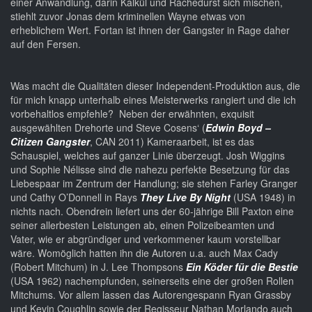
einer Anwandlung, darin Kalkül und Rachedurst sich mischen,
stiehlt zuvor Jonas dem kriminellen Wayne etwas von
erheblichem Wert. Fortan ist ihnen der Gangster in Rage daher
auf den Fersen.
Was macht die Qualitäten dieser Independent-Produktion aus, die
für mich knapp unterhalb eines Meisterwerks rangiert und die ich
vorbehaltlos empfehle? Neben der erwähnten, exquisit
ausgewählten Drehorte und Steve Cosens‘ (
Edwin Boyd –
Citizen Gangster
, CAN 2011) Kameraarbeit, ist es das
Schauspiel, welches auf ganzer Linie überzeugt. Josh Wiggins
und Sophie Nélisse sind die nahezu perfekte Besetzung für das
Liebespaar im Zentrum der Handlung; sie stehen Farley Granger
und Cathy O’Donnell in Rays
They Live By Night
(USA 1948) in
nichts nach. Obendrein liefert uns der 60-jährige Bill Paxton eine
seiner allerbesten Leistungen ab, einen Polizeibeamten und
Vater, wie er abgründiger und verkommener kaum vorstellbar
wäre. Womöglich hatten ihn die Autoren u.a. auch Max Cady
(Robert Mitchum) in J. Lee Thompsons
Ein Köder für die Bestie
(USA 1962) nachempfunden, seinerseits eine der großen Rollen
Mitchums. Vor allem lassen das Autorengespann Ryan Grassby
und Kevin Coughlin sowie der Regisseur Nathan Morlando auch