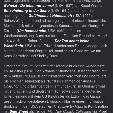
aufs tragische Ende zusteuernde Film erinnert an Fritz Langs
Gehetzt / Du lebst nur einmal
(USA 1937), an Raoul Walshs
Entscheidung in der Sierra
(USA 1941) und an den ihm
nachfolgenden
Gefährliche Leidenschaft
(USA 1950).
Seinerzeit ignoriert und ad acta gelegt, harrt dieses cineastische
Meisterstück mit einer grandiosen Kameraarbeit von George E.
Diskant (
Um Haaresbreite
, USA 1952) auf seine
Wiederentdeckung. Nicht nur für den Film-Noir-Freund ein Muss!
1974 verfilmte Robert Altmann (
Der Tod kennt keine
Wiederkehr
, USA 1973) Edward Andersons Romanvorlage noch
einmal unter deren Originaltitel, nämlich als
Diebe wie wir
mit
Keith Carradine und Shelley Duvall.
Unter dem Titel
Im Schatten der Nacht
gibt es eine wunderbare
DVD-Edition (2010) von Arthaus / Studiocanal in Kooperation mit
dem KulturSPIEGEL, leider inzwischen vergriffen und überteuert.
Sie erschien seinerzeit als Nr. 16 im Rahmen der
Arthaus
Collection
und präsentiert den Film ungekürzt im Originalformat
mit englischem und deutschem Ton sowie optional deutsche,
Untertiteln und mit dem US-Kinotrailer als Extra – das Ganze im
geschmackvoll gestalteten Digipack inklusive eines informativen
Booklets. In den USA erschien
They Live By Night
in Kombination
mit
Side Street
als Teil der
Film Noir Classic Collection Vol. 4
bei