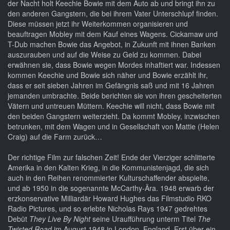
der Nacht holt Keechie Bowie mit dem Auto ab und bringt ihn zu
den anderen Gangstern, die bei ihrem Vater Unterschlupf finden.
Diese müssen jetzt ihr Weiterkommen organisieren und
beauftragen Mobley mit dem Kauf eines Wagens. Cickamaw und
T-Dub machen Bowie das Angebot, in Zukunft mit ihnen Banken
auszurauben und auf die Weise zu Geld zu kommen. Dabei
erwähnen sie, dass Bowie wegen Mordes inhaftiert war. Indessen
kommen Keechie und Bowie sich näher und Bowie erzählt ihr,
dass er seit sieben Jahren im Gefängnis saß und mit 16 Jahren
jemanden umbrachte. Beide berichten sie von ihren gescheiterten
Vätern und untreuen Müttern. Keechie will nicht, dass Bowie mit
den beiden Gangstern weiterzieht. Da kommt Mobley, inzwischen
betrunken, mit dem Wagen und in Gesellschaft von Mattie (Helen
Craig) auf die Farm zurück…
Der richtige Film zur falschen Zeit! Ende der Vierziger schlitterte
Amerika in den Kalten Krieg, in die Kommunistenjagd, die sich
auch in den Reihen renommierter Kulturschaffender abspielte,
und ab 1950 in die sogenannte McCarthy-Ära. 1948 erwarb der
erzkonservative Milliardär Howard Hughes das Filmstudio RKO
Radio Pictures, und so erlebte Nicholas Rays 1947 gedrehtes
Debüt
They Live By Night
seine Uraufführung unterm Titel
The
Twisted Road
im August 1948 in London, England. Erst über ein