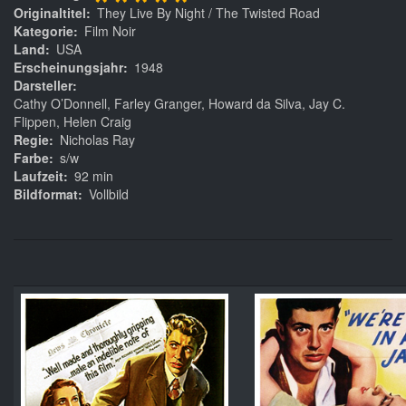
*****
Originaltitel
They Live By Night / The Twisted Road
Kategorie
Film Noir
Land
USA
Erscheinungsjahr
1948
Darsteller
Cathy O’Donnell, Farley Granger, Howard da Silva, Jay C.
Flippen, Helen Craig
Regie
Nicholas Ray
Farbe
s/w
Laufzeit
92 min
Bildformat
Vollbild