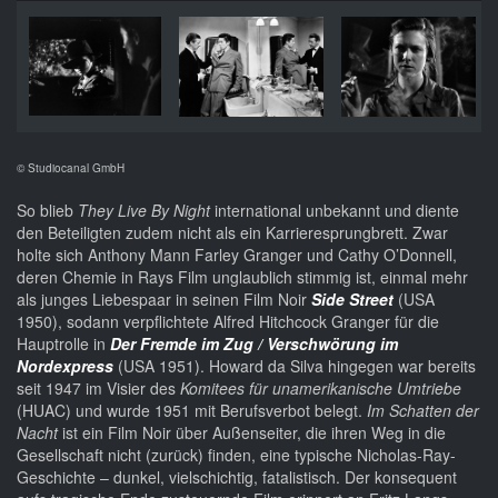
© Studiocanal GmbH
So blieb
They Live By Night
international unbekannt und diente
den Beteiligten zudem nicht als ein Karrieresprungbrett. Zwar
holte sich Anthony Mann Farley Granger und Cathy O’Donnell,
deren Chemie in Rays Film unglaublich stimmig ist, einmal mehr
als junges Liebespaar in seinen Film Noir
Side Street
(USA
1950), sodann verpflichtete Alfred Hitchcock Granger für die
Hauptrolle in
Der Fremde im Zug / Verschwörung im
Nordexpress
(USA 1951). Howard da Silva hingegen war bereits
seit 1947 im Visier des
Komitees für unamerikanische Umtriebe
(HUAC) und wurde 1951 mit Berufsverbot belegt.
Im Schatten der
Nacht
ist ein Film Noir über Außenseiter, die ihren Weg in die
Gesellschaft nicht (zurück) finden, eine typische Nicholas-Ray-
Geschichte – dunkel, vielschichtig, fatalistisch. Der konsequent