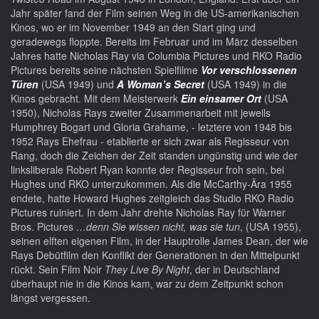
Jahr später fand der Film seinen Weg in die US-amerikanischen
Kinos, wo er im November 1949 an den Start ging und
geradewegs floppte. Bereits im Februar und im März desselben
Jahres hatte Nicholas Ray via Columbia Pictures und RKO Radio
Pictures bereits seine nächsten Spielfilme
Vor verschlossenen
Türen
(USA 1949) und
A Woman’s Secret
(USA 1949) in die
Kinos gebracht. Mit dem Meisterwerk
Ein einsamer Ort
(USA
1950), Nicholas Rays zweiter Zusammenarbeit mit jeweils
Humphrey Bogart und Gloria Grahame, - letztere von 1948 bis
1952 Rays Ehefrau - etablierte er sich zwar als Regisseur von
Rang, doch die Zeichen der Zeit standen ungünstig und wie der
linksliberale Robert Ryan konnte der Regisseur froh sein, bei
Hughes und RKO unterzukommen. Als die McCarthy-Ära 1955
endete, hatte Howard Hughes zeitgleich das Studio RKO Radio
Pictures ruiniert. In dem Jahr drehte Nicholas Ray für Warner
Bros. Pictures
…denn Sie wissen nicht, was sie tun
, (USA 1955),
seinen elften eigenen Film, in der Hauptrolle James Dean, der wie
Rays Debütfilm den Konflikt der Generationen in den Mittelpunkt
rückt. Sein Film Noir
They Live By Night
, der in Deutschland
überhaupt nie in die Kinos kam, war zu dem Zeitpunkt schon
längst vergessen.