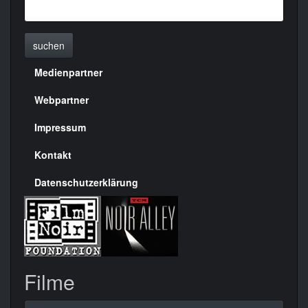
suchen
Medienpartner
Menülinks
rechte
Webpartner
Seite
Impressum
Kontakt
Datenschutzerklärung
Filme