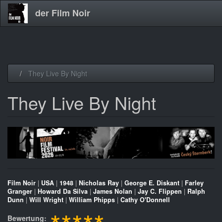
der Film Noir
Direkt
They Live By Night
zum
Inhalt
They Live By Night
Film Noir
|
USA
|
1948
|
Nicholas Ray
|
George E. Diskant
|
Farley
Granger
|
Howard Da Silva
|
James Nolan
|
Jay C. Flippen
|
Ralph
Dunn
|
Will Wright
|
William Phipps
|
Cathy O'Donnell
Bewertung