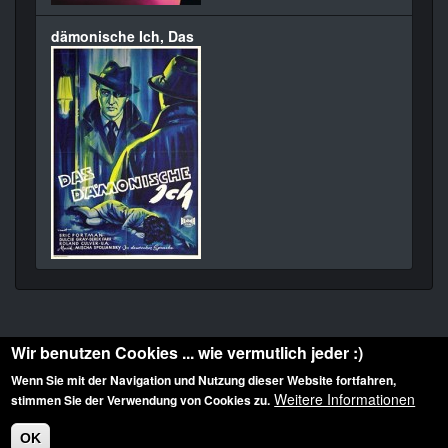
dämonische Ich, Das
Wir benutzen Cookies ... wie vermutlich jeder :)
Wenn Sie mit der Navigation und Nutzung dieser Website fortfahren,
Weitere Informationen
stimmen Sie der Verwendung von Cookies zu.
Diese Website ist urheberrechtlich geschützt: © 2010-2026 der Film Noir de. Alle
Rechte vorbehalten.
OK