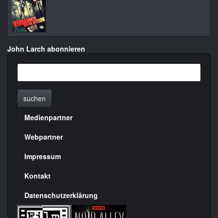
John Larch abonnieren
suchen
Medienpartner
Menülinks
rechte
Webpartner
Seite
Impressum
Kontakt
Datenschutzerklärung