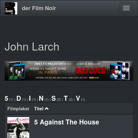
der Film Noir
Navig
aktivi
John Larch
Direkt
zum
Inhalt
5
D
I
N
S
T
V
(1)
|
(1)
|
(1)
|
(1)
|
(2)
|
(2)
|
(1)
Filmplakat
Titel
5 Against The House