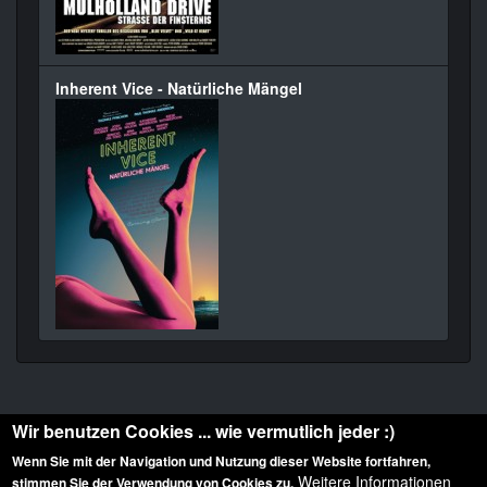
Inherent Vice - Natürliche Mängel
Wir benutzen Cookies ... wie vermutlich jeder :)
Wenn Sie mit der Navigation und Nutzung dieser Website fortfahren,
Weitere Informationen
stimmen Sie der Verwendung von Cookies zu.
Diese Website ist urheberrechtlich geschützt: © 2010-2026 der Film Noir de. Alle