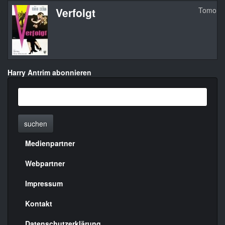
Verfolgt
Tomorro
Harry Antrim abonnieren
suchen
Medienpartner
Menülinks
rechte
Webpartner
Seite
Impressum
Kontakt
Datenschutzerklärung