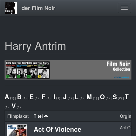
der Film Noir
Navig
aktivi
Harry Antrim
Direkt
zum
Inhalt
A
B
E
F
I
J
L
M
O
S
T
(1)
|
(1)
|
(1)
|
(1)
|
(1)
|
(1)
|
(1)
|
(1)
|
(1)
|
(2)
|
V
(1)
|
(1)
Filmplakat
Titel
Orginalt
Act Of Violence
Act Of V