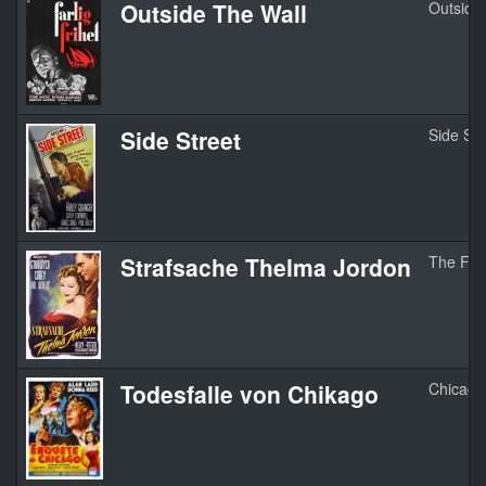
Outside The Wall
Outside
Side Street
Side Str
Strafsache Thelma Jordon
The Fil
Todesfalle von Chikago
Chicago