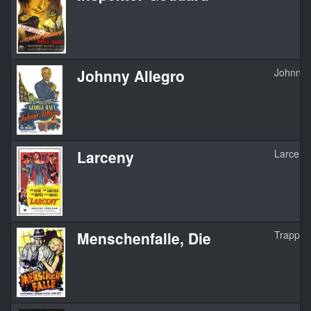
Johnny Allegro
Johnny 
Larceny
Larceny
Menschenfalle, Die
Trapped