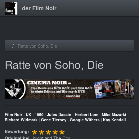
der Film Noir
Direkt
Ratte von Soho, Die
zum
Inhalt
Ratte von Soho, Die
Film Noir
|
UK
|
1950
|
Jules Dassin
|
Herbert Lom
|
Mike Mazurki
|
Richard Widmark
|
Gene Tierney
|
Googie Withers
|
Kay Kendall
*****
Bewertung
Originaltitel
Night and The City