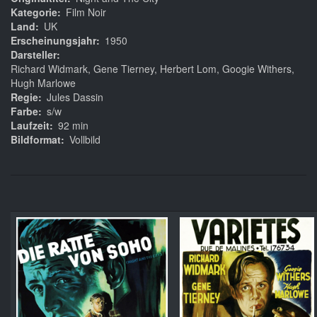
Kategorie
Film Noir
Land
UK
Erscheinungsjahr
1950
Darsteller
Richard Widmark, Gene Tierney, Herbert Lom, Googie Withers,
Hugh Marlowe
Regie
Jules Dassin
Farbe
s/w
Laufzeit
92 min
Bildformat
Vollbild