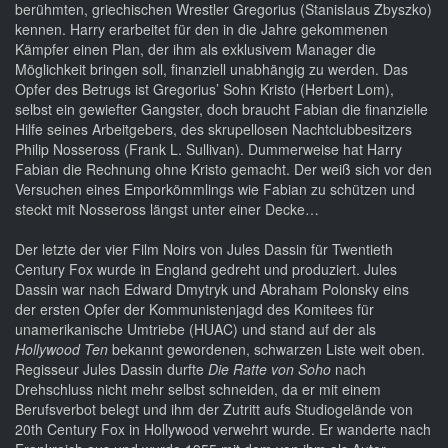
berühmten, griechischen Wrestler Gregorius (Stanislaus Zbyszko)
kennen. Harry erarbeitet für den in die Jahre gekommenen
Kämpfer einen Plan, der ihm als exklusivem Manager die
Möglichkeit bringen soll, finanziell unabhängig zu werden. Das
Opfer des Betrugs ist Gregorius’ Sohn Kristo (Herbert Lom),
selbst ein gewiefter Gangster, doch braucht Fabian die finanzielle
Hilfe seines Arbeitgebers, des skrupellosen Nachtclubbesitzers
Philip Nosseross (Frank L. Sullivan). Dummerweise hat Harry
Fabian die Rechnung ohne Kristo gemacht. Der weiß sich vor den
Versuchen eines Emporkömmlings wie Fabian zu schützen und
steckt mit Nosseross längst unter einer Decke…
Der letzte der vier Film Noirs von Jules Dassin für Twentieth
Century Fox wurde in England gedreht und produziert. Jules
Dassin war nach Edward Dmytryk und Abraham Polonsky eins
der ersten Opfer der Kommunistenjagd des Komitees für
unamerikanische Umtriebe (HUAC) und stand auf der als
Hollywood Ten
bekannt gewordenen, schwarzen Liste weit oben.
Regisseur Jules Dassin durfte
Die Ratte von Soho
nach
Drehschluss nicht mehr selbst schneiden, da er mit einem
Berufsverbot belegt und ihm der Zutritt aufs Studiogelände von
20th Century Fox in Hollywood verwehrt wurde. Er wanderte nach