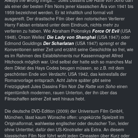
Always the wrong things..."
Jules Dassins
Die Ratte von Soho
darf
als einer der besten Film Noirs jener klassischen Ära von 1941 bis
1959 bezeichnet werden. Er ist inhaltlich und formal voll
ausgereift. Der drastische Film über den notorischen Verlierer
Harry Fabian entstand unter dem Eindruck, nichts mehr zu
verlieren zu haben. Wie Abraham Polonskys
Force Of Evil
(USA
1948), Orson Welles’
Die Lady von Shanghai
(USA 1947) oder
Edmond Gouldings
Der Scharlatan
(USA 1947) sprengt er die
Konventionen seiner Zeit und erzählt seine Geschichte so frei, wie
es im Rahmen des Establishments nur Kassenmagnet Alfred
Hitchcock möglich war. Und selbst der hatte sich so manches Mal
dem Diktat des Hays Codes beugen müssen, so z.B. mit dem
geschönten Ende von
Verdacht
, USA 1942, das keinesfalls der
Romanvorlage entsprach. Acht Jahre später gibt seine
Freizügigkeit Jules Dassins Film Noir
Die Ratte von Soho
einen
eigentümlich modernen, rauen Unterton, der ihn über das
Filmschaffen seiner Zeit weit hinaus hebt.
Die deutsche DVD-Edition (2009) der Universum Film GmbH,
München, lässt kaum Wünsche offen: ungekürzte Spielzeit im
Originalformat, wahlweise englischer oder deutscher Ton, leider
ohne Untertitel, dafür den US-Kinotrailer als Extra. An diesem
klassischen Film Noir führt wohl jeden Cineasten über Kurz oder