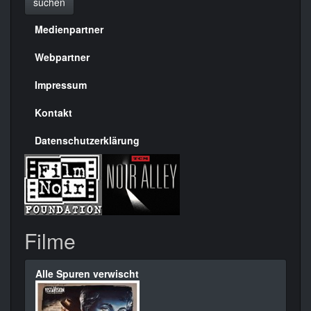
suchen
Medienpartner
Menülinks
rechte
Webpartner
Seite
Impressum
Kontakt
Datenschutzerklärung
Filme
Alle Spuren verwischt