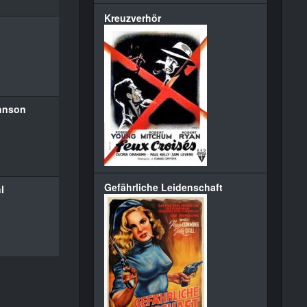
Kreuzverhör
hnson
Gefährliche Leidenschaft
l