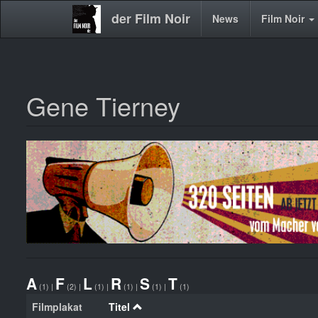
der Film Noir
Main
News
Film Noir
navigation
Gene Tierney
Direkt
zum
Inhalt
A
F
L
R
S
T
(1)
|
(2)
|
(1)
|
(1)
|
(1)
|
(1)
Filmplakat
Titel