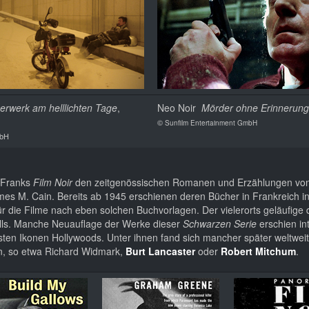
erwerk am helllichten Tage
,
Neo Noir
Mörder ohne Erinnerung
©
Sunfilm Entertainment GmbH
mbH
o Franks
Film Noir
den zeitgenössischen Romanen und Erzählungen von
 M. Cain. Bereits ab 1945 erschienen deren Bücher in Frankreich in
 die Filme nach eben solchen Buchvorlagen. Der vielerorts geläufige d
falls. Manche Neuauflage der Werke dieser
Schwarzen Serie
erschien in
sten Ikonen Hollywoods. Unter ihnen fand sich mancher später weltwei
ann, so etwa Richard Widmark,
Burt Lancaster
oder
Robert Mitchum
.