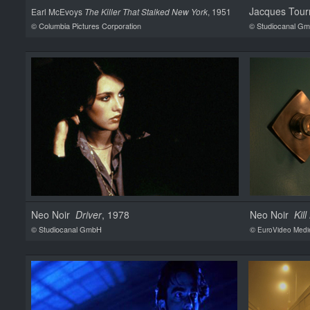
Jacques Tou
Earl McEvoys
The Killer That Stalked New York
, 1951
© Columbia Pictures Corporation
© Studiocanal G
Neo Noir
Driver
, 1978
Neo Noir
Kil
© Studiocanal GmbH
©
EuroVideo Med