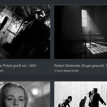
rs
Polizei greift ein
, 1953
Robert Siodmaks
Zeuge gesucht
,
mbH
© Koch Media GmbH