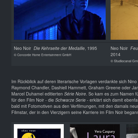
Neo Noir
Die Kehrseite der Medaille
, 1995
Neo Noir
Feu
2014
©
Concorde Home Entertainment GmbH
© Studiocanal G
Im Rückblick auf deren literarische Vorlagen verdankte sich Nin
Raymond Chandler, Dashiell Hammett, Graham Greene oder James
Marcel Duhamel editierten
Série Noire
. So kam es zum Namen für
für den Film Noir - die
Schwarze Serie
- erklärt sich damit eben
bald mit Fotomotiven aus den Verfilmungen, mit den damals neu
Filmstar, der in den Vierzigern seine Karriere im Film Noir beg