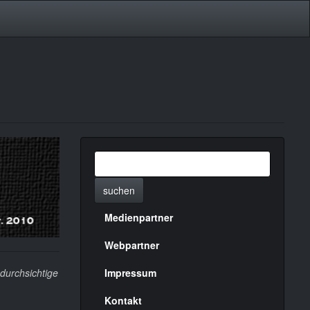
suchen
Medienpartner
Menülinks
rechte
Webpartner
Seite
ndurchsichtige
Impressum
Kontakt