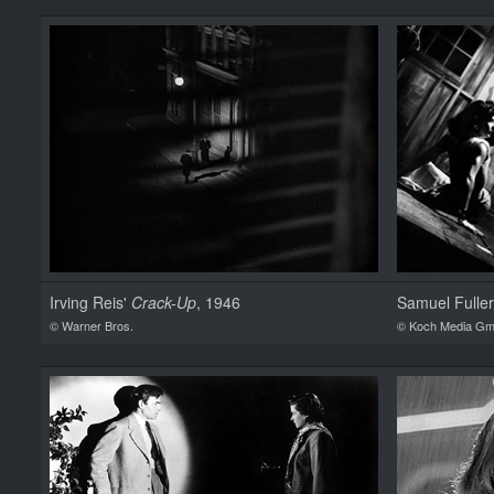
Irving Reis'
Crack-Up
, 1946
Samuel Fulle
© Warner Bros.
© Koch Media G