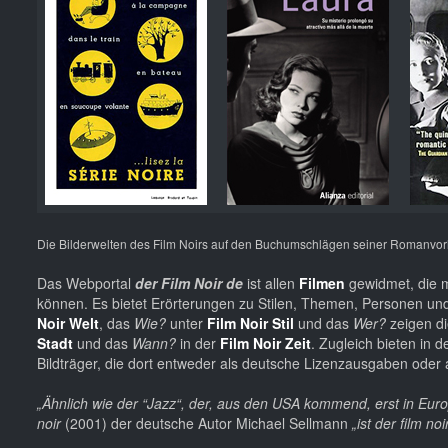
Die Bilderwelten des Film Noirs auf den Buchumschlägen seiner Romanvorl
Das Webportal
der Film Noir de
ist allen
Filmen
gewidmet, die m
können. Es bietet Erörterungen zu Stilen, Themen, Personen und
Noir Welt
, das
Wie?
unter
Film Noir Stil
und das
Wer?
zeigen d
Stadt
und das
Wann?
in der
Film Noir Zeit
. Zugleich bieten in 
Bildträger, die dort entweder als deutsche Lizenzausgaben oder a
„Ähnlich wie der “Jazz“, der, aus den USA kommend, erst in Eur
noir
(2001) der deutsche Autor Michael Sellmann
„ist der film n