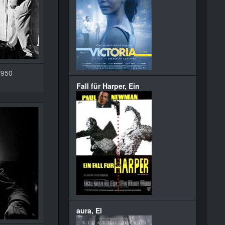
1950
Fall für Harper, Ein
aura, El