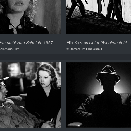
Fahrstuhl zum Schafott
, 1957
Elia Kazans
Unter Geheimbefehl
, 
/ Alamode Film
© Universum Film GmbH