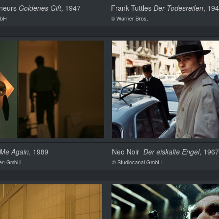
rneurs
Goldenes Gift
, 1947
Frank Tuttles
Der Todesreifen
, 19
mbH
© Warner Bros.
l Me Again
, 1989
Neo Noir
Der eiskalte Engel
, 196
© Studiocanal GmbH
ien GmbH