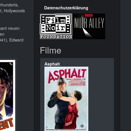
rhunderts,
Datenschutzerklärung
t, Hollywoods
ikant neuen
ten
941), Edward
Filme
Asphalt