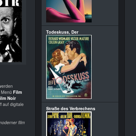
Todeskuss, Der
 werden
im Menü
Film
ilm Noir
 auf digitale
Straße des Verbrechens
oderner film