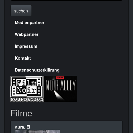
suchen
Medienpartner
Menülinks
rechte
Webpartner
Seite
Impressum
Kontakt
Datenschutzerklärung
Filme
aura, El