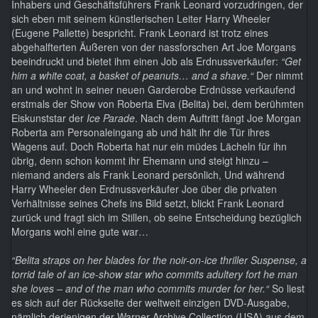
Inhabers und Geschäftsführers Frank Leonard vorzudringen, der
sich eben mit seinem künstlerischen Leiter Harry Wheeler
(Eugene Pallette) bespricht. Frank Leonard ist trotz eines
abgehalfterten Äußeren von der nassforschen Art Joe Morgans
beeindruckt und bietet ihm einen Job als Erdnussverkäufer:
“Get
him a white coat, a basket of peanuts… and a shave.“
Der nimmt
an und wohnt in seiner neuen Garderobe Erdnüsse verkaufend
erstmals der Show von Roberta Elva (Belita) bei, dem berühmten
Eiskunststar der
Ice Parade
. Nach dem Auftritt fängt Joe Morgan
Roberta am Personaleingang ab und hält ihr die Tür ihres
Wagens auf. Doch Roberta hat nur ein müdes Lächeln für ihn
übrig, denn schon kommt ihr Ehemann und steigt hinzu –
niemand anders als Frank Leonard persönlich, Und während
Harry Wheeler den Erdnussverkäufer Joe über die privaten
Verhältnisse seines Chefs ins Bild setzt, blickt Frank Leonard
zurück und fragt sich im Stillen, ob seine Entscheidung bezüglich
Morgans wohl eine gute war…
“Belita straps on her blades for the noir-on-ice thriller Suspense, a
torrid tale of an ice-show star who commits adultery fort he man
she loves – and of the man who commits murder for her.“
So liest
es sich auf der Rückseite der weltweit einzigen DVD-Ausgabe,
nämlich derjenigen der Warner Archive Collection (USA) aus dem