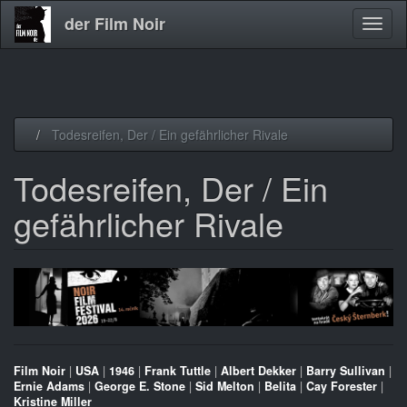
der Film Noir
Navig
aktivi
Direkt
Todesreifen, Der / Ein gefährlicher Rivale
zum
Inhalt
Todesreifen, Der / Ein
gefährlicher Rivale
Film Noir
|
USA
|
1946
|
Frank Tuttle
|
Albert Dekker
|
Barry Sullivan
|
Ernie Adams
|
George E. Stone
|
Sid Melton
|
Belita
|
Cay Forester
|
Kristine Miller