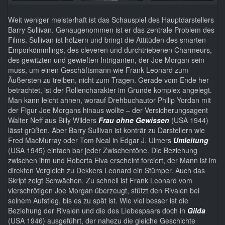
Weit weniger meisterhaft ist das Schauspiel des Hauptdarstellers
Barry Sullivan. Genaugenommen ist er das zentrale Problem des
Films. Sullivan ist hölzern und bringt die Attitüden des smarten
Emporkömmlings, des cleveren und durchtriebenen Charmeurs,
des gewitzten und gewieften Intriganten, der Joe Morgan sein
muss, um einen Geschäftsmann wie Frank Leonard zum
Äußersten zu treiben, nicht zum Tragen. Gerade vom Ende her
betrachtet, ist der Rollencharakter im Grunde komplex angelegt.
Man kann leicht ahnen, worauf Drehbuchautor Philip Yordan mit
der Figur Joe Morgans hinaus wollte – der Versicherungsagent
Walter Neff aus Billy Wilders
Frau ohne Gewissen
(USA 1944)
lässt grüßen. Aber Barry Sullivan ist konträr zu Darstellern wie
Fred MacMurray oder Tom Neal in Edgar J. Ulmers
Umleitung
(USA 1945) einfach bar jeder Zwischentöne. Die Beziehung
zwischen ihm und Roberta Elva erscheint forciert, der Mann ist im
direkten Vergleich zu Dekkers Leonard ein Stümper. Auch das
Skript zeigt Schwächen. Zu schnell ist Frank Leonard vom
vierschrötigen Joe Morgan überzeugt, stützt den Rivalen bei
seinem Aufstieg, bis es zu spät ist. Wie viel besser ist die
Beziehung der Rivalen und die des Liebespaars doch in
Gilda
(USA 1946) ausgeführt, der nahezu die gleiche Geschichte