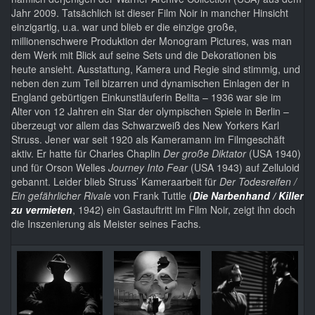
Jahr 2009. Tatsächlich ist dieser Film Noir in mancher Hinsicht
einzigartig, u.a. war und blieb er die einzige große,
millionenschwere Produktion der Monogram Pictures, was man
dem Werk mit Blick auf seine Sets und die Dekorationen bis
heute ansieht. Ausstattung, Kamera und Regie sind stimmig, und
neben den zum Teil bizarren und dynamischen Einlagen der in
England gebürtigen Einkunstläuferin Belita – 1936 war sie im
Alter von 12 Jahren ein Star der olympischen Spiele in Berlin –
überzeugt vor allem das Schwarzweiß des New Yorkers Karl
Struss. Jener war seit 1920 als Kameramann im Filmgeschäft
aktiv. Er hatte für Charles Chaplin
Der große Diktator
(USA 1940)
und für Orson Welles
Journey Into Fear
(USA 1943) auf Zelluloid
gebannt. Leider blieb Struss’ Kameraarbeit für
Der Todesreifen /
Ein gefährlicher Rivale
von Frank Tuttle (
Die Narbenhand / Killer
zu vermieten
, 1942) ein Gastauftritt im Film Noir, zeigt ihn doch
die Inszenierung als Meister seines Fachs.