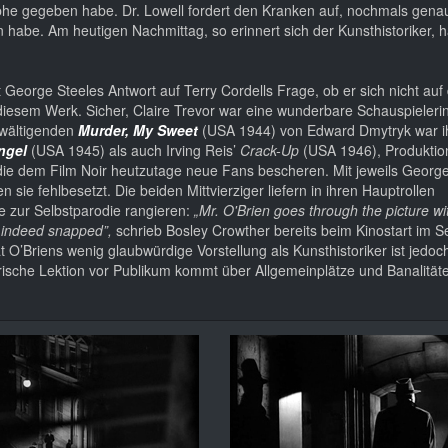
rophe gegeben habe. Dr. Lowell fordert den Kranken auf, nochmals gena
habe. Am heutigen Nachmittag, so erinnert sich der Kunsthistoriker, h
t George Steeles Antwort auf Terry Cordells Frage, ob er sich nicht auf 
diesem Werk. Sicher, Claire Trevor war eine wunderbare Schauspielerin
rwältigenden
Murder, My Sweet
(USA 1944) von Edward Dmytryk war ih
ngel
(USA 1945) als auch Irving Reis’
Crack-Up
(USA 1946), Produktio
die dem Film Noir heutzutage neue Fans bescheren. Mit jeweils George
sie fehlbesetzt. Die beiden Mittvierziger liefern in ihren Hauptrollen
ze zur Selbstparodie rangieren:
„Mr. O'Brien goes through the picture w
d indeed snapped”,
schrieb Bosley Crowther bereits beim Kinostart im 
 O’Briens wenig glaubwürdige Vorstellung als Kunsthistoriker ist jedoch
orische Lektion vor Publikum kommt über Allgemeinplätze und Banalitä