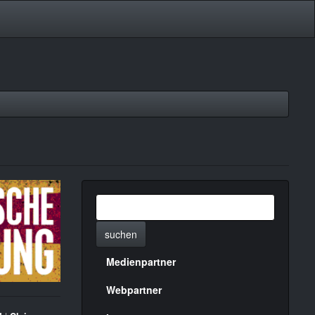
suchen
Medienpartner
Menülinks
rechte
Webpartner