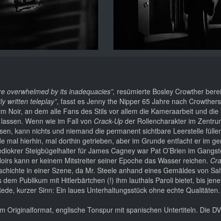
are overwhelmed by its inadequacies”,
resümierte Bosley Crowther berei
ly written teleplay”
, fasst es Jenny the Nipper 65 Jahre nach Crowthers K
m Noir, an dem alle Fans des Stils vor allem die Kameraarbeit und die
n lassen. Wenn wie im Fall von
Crack-Up
der Rollencharakter im Zentru
en, kann nichts und niemand die permanent sichtbare Leerstelle fülle
de mal hierhin, mal dorthin getrieben, aber im Grunde entfacht er im g
diokrer Steigbügelhalter für James Cagney war Pat O’Brien im Gangste
 Noirs kann er keinem Mitstreiter seiner Epoche das Wasser reichen.
Cr
stgeschichte in einer Szene, da Mr. Steele anhand eines Gemäldes von Sal
m Publikum mit Hitlerbärtchen (!) ihm lauthals Paroli bietet, bis jene
Rede, kurzer Sinn: Ein laues Unterhaltungsstück ohne echte Qualitäten.
m Originalformat, englische Tonspur mit spanischen Untertiteln. Die D