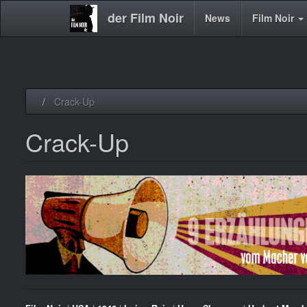
der Film Noir
Main
News
Film Noir
navigation
Direkt
Crack-Up
zum
Inhalt
Crack-Up