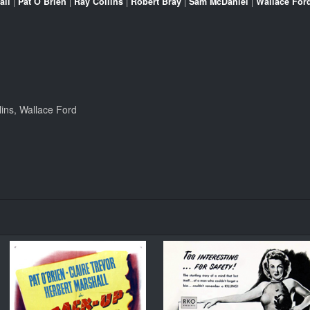
all
|
Pat O’Brien
|
Ray Collins
|
Robert Bray
|
Sam McDaniel
|
Wallace For
lins, Wallace Ford