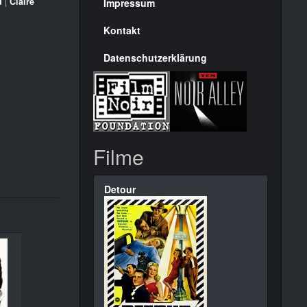
Seite
d
|
Claire
Impressum
Kontakt
Datenschutzerklärung
Filme
Detour