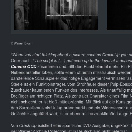
© Warner Bros.
“When you start thinking about a picture such as Crack-Up you 
Oder auch: “
The script is (…) not even up to the level of a decent
Cinema OCD
zusammen und trifft den Punkt einmal mehr. Ein Fil
Nebendarsteller loben, sollte einen ohnehin misstrauisch werde
darstellende Schauspieler das nötige Engagement vermissen lass
Steele ist ein Funktionsträger, vom Strohfeuer dieser Pulp-Episo
Zuschauer kaum einen Funken des Interesses. Als unauffällig me
Dreißiger am richtigen Platz. Als zentraler Charakter eines Film
nicht schlecht, er ist bloß mittelprächtig. Mit Blick auf die Kun
den Surrealismus als Unfug brandmarkt und ein Widersacher aus de
Gelächter abgeführt wird, ist er obendrein erzreaktionär. Lange 
Von
Crack-Up
existiert eine spanische DVD-Ausgabe, ungekürzt i
der Warner Archive Collection ist in Deutschland nicht lieferbar.