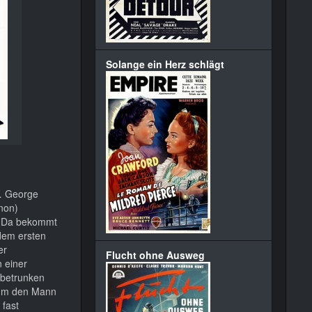
Solange ein Herz schlägt
t… George
nnon)
t. Da bekommt
dem ersten
er
Flucht ohne Ausweg
n einer
 betrunken
, um den Mann
 fast