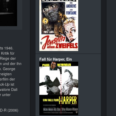
ts 1946.
ritik für
 Riege der
Fall für Harper, Ein
m und der ihn
n. George
eneigten
rfilm der
ack-Up
ist
vatore Dali
r unter
VD-R (2006)