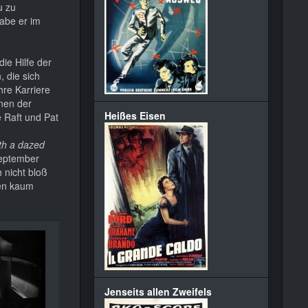
u zu
abe er im
die Hilfe der
, die sich
re Karriere
nen der
Heißes Eisen
 Raft und Pat
ith a dazed
September
 nicht bloß
ten kaum
Jenseits allen Zweifels