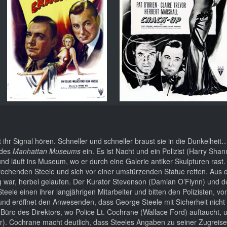
t ihr Signal hören. Schneller und schneller braust sie in die Dunkelhei
 des
Manhattan Museums
ein. Es ist Nacht und ein Polizist (Harry Sha
 und läuft ins Museum, wo er durch eine Galerie antiker Skulpturen ras
echenden Steele und sich vor einer umstürzenden Statue retten. Aus 
 war, herbei gelaufen. Der Kurator Stevenson (Damian O’Flynn) und d
le einen ihrer langjährigen Mitarbeiter und bitten den Polizisten, vo
und eröffnet den Anwesenden, dass George Steele mit Sicherheit nicht
s Büro des Direktors, wo Police Lt. Cochrane (Wallace Ford) auftaucht
r). Cochrane macht deutlich, dass Steeles Angaben zu seiner Zugreise