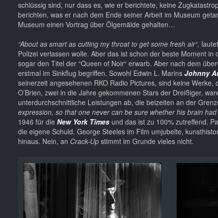
schlüssig sind, nur dass es, wie er berichtete, keine Zugkatast
berichten, was er nach dem Ende seiner Arbeit im Museum getan 
Museum einen Vortrag über Ölgemälde gehalten…
“About as smart as cutting my throat to get some fresh air“,
laute
Polizei verlassen wolle. Aber das ist schon der beste Moment in 
sogar den Titel der “Queen of Noir“ erwarb. Aber nach dem übe
erstmal im Sinkflug begriffen. Sowohl Edwin L. Marins
Johnny A
seinerzeit angesehenen RKO Radio Pictures, sind keine Werke, 
O’Brien, zwei in die Jahre gekommenen Stars der Dreißiger, waren 
unterdurchschnittliche Leistungen ab, die beizeiten an der Gren
expression, so that one never can be sure whether his brain ha
1946 für die
New York Times
und das ist zu 100% zutreffend. Pat
die eigene Schuld. George Steeles im Film umjubelte, kunsthist
hinaus. Nein, an
Crack-Up
stimmt im Grunde vieles nicht.