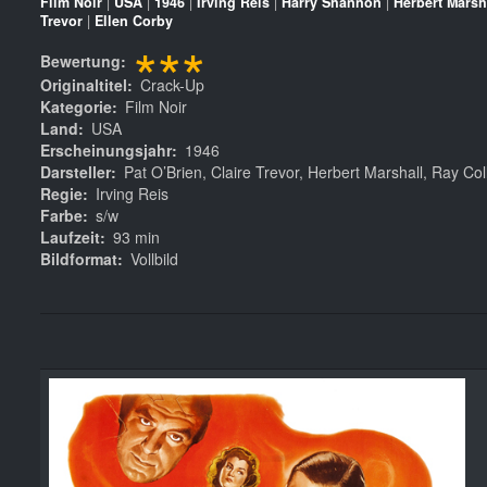
Film Noir
|
USA
|
1946
|
Irving Reis
|
Harry Shannon
|
Herbert Marsh
Trevor
|
Ellen Corby
***
Bewertung
Originaltitel
Crack-Up
Kategorie
Film Noir
Land
USA
Erscheinungsjahr
1946
Darsteller
Pat O’Brien, Claire Trevor, Herbert Marshall, Ray Col
Regie
Irving Reis
Farbe
s/w
Laufzeit
93 min
Bildformat
Vollbild