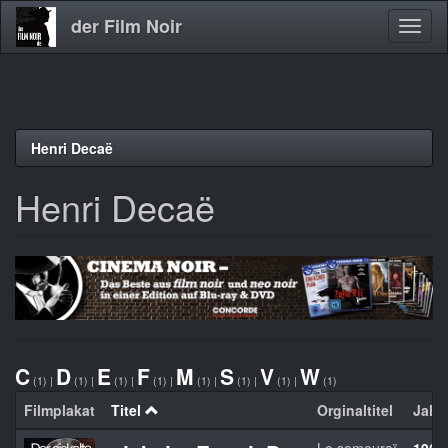
der Film Noir
Navig
aktivi
Direkt
Henri Decaë
zum
Inhalt
Henri Decaë
C
D
E
F
M
S
V
W
(1)
|
(1)
|
(1)
|
(1)
|
(1)
|
(1)
|
(1)
|
(1)
Filmplakat
Titel
Orginaltitel
Jahr