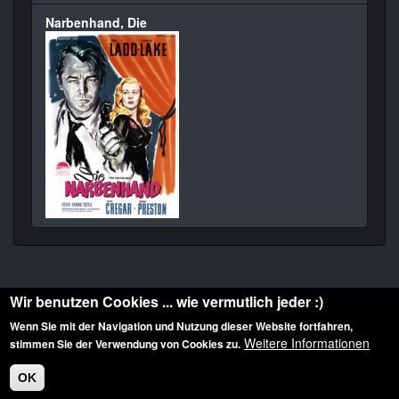
Narbenhand, Die
Wir benutzen Cookies ... wie vermutlich jeder :)
Wenn Sie mit der Navigation und Nutzung dieser Website fortfahren,
Weitere Informationen
stimmen Sie der Verwendung von Cookies zu.
Diese Website ist urheberrechtlich geschützt: © 2010-2026 der Film Noir de. Alle
Rechte vorbehalten.
OK