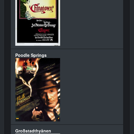
Poodle Springs
Großstadthyänen