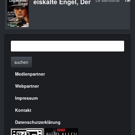
eiskalte Engel, Der
Le samouraï
1967
suchen
Medienpartner
Menülinks
rechte
Webpartner
Seite
Impressum
Kontakt
Datenschutzerklärung