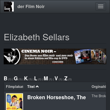
der Film Noir
Navig
aktivi
Elizabeth Sellars
Direkt
zum
Inhalt
B
G
K
L
M
V
Z
(1)
|
(1)
|
(1)
|
(1)
|
(1)
|
(1)
|
(1)
Filmplakat
Titel
Orginaltite
Broken Horseshoe, The
The Broken