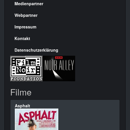
Medienpartner
Menülinks
rechte
Webpartner
Seite
Impressum
Kontakt
Datenschutzerklärung
Filme
Asphalt