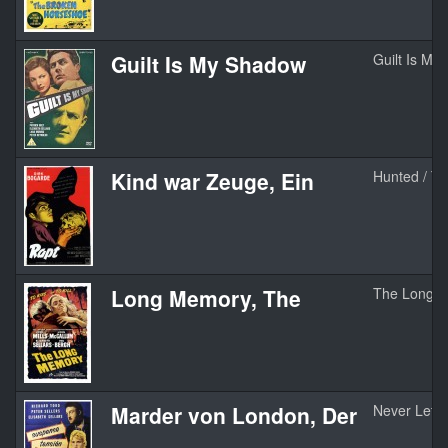
Guilt Is My Shadow
Guilt Is My
Kind war Zeuge, Ein
Hunted / Th
Long Memory, The
The Long 
Marder von London, Der
Never Let 