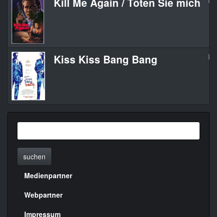
Kill Me Again / Töten Sie mich
Ki
Kiss Kiss Bang Bang
Ki
suchen
Medienpartner
Menülinks
rechte
Webpartner
Seite
Impressum