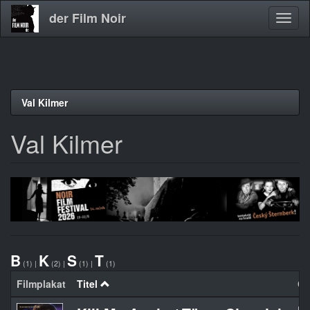
der Film Noir
Navig
aktivi
Direkt
Val Kilmer
zum
Inhalt
Val Kilmer
B
K
S
T
(1)
|
(2)
|
(1)
|
(1)
Filmplakat
Titel
Or