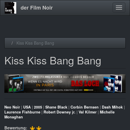
der Film Noir
Navig
aktivi
Direkt
Kiss Kiss Bang Bang
zum
Inhalt
Kiss Kiss Bang Bang
Neo Noir
|
USA
|
2005
|
Shane Black
|
Corbin Bernsen
|
Dash Mihok
|
Laurence Fishburne
|
Robert Downey jr.
|
Val Kilmer
|
Michelle
Monaghan
Bewertung