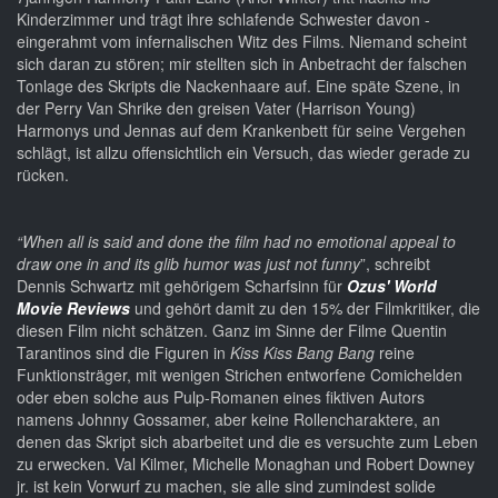
Kinderzimmer und trägt ihre schlafende Schwester davon -
eingerahmt vom infernalischen Witz des Films. Niemand scheint
sich daran zu stören; mir stellten sich in Anbetracht der falschen
Tonlage des Skripts die Nackenhaare auf. Eine späte Szene, in
der Perry Van Shrike den greisen Vater (Harrison Young)
Harmonys und Jennas auf dem Krankenbett für seine Vergehen
schlägt, ist allzu offensichtlich ein Versuch, das wieder gerade zu
rücken.
“When all is said and done the film had no emotional appeal to
draw one in and its glib humor was just not funny
”, schreibt
Dennis Schwartz mit gehörigem Scharfsinn für
Ozus' World
Movie Reviews
und gehört damit zu den 15% der Filmkritiker, die
diesen Film nicht schätzen. Ganz im Sinne der Filme Quentin
Tarantinos sind die Figuren in
Kiss Kiss Bang Bang
reine
Funktionsträger, mit wenigen Strichen entworfene Comichelden
oder eben solche aus Pulp-Romanen eines fiktiven Autors
namens Johnny Gossamer, aber keine Rollencharaktere, an
denen das Skript sich abarbeitet und die es versuchte zum Leben
zu erwecken. Val Kilmer, Michelle Monaghan und Robert Downey
jr. ist kein Vorwurf zu machen, sie alle sind zumindest solide