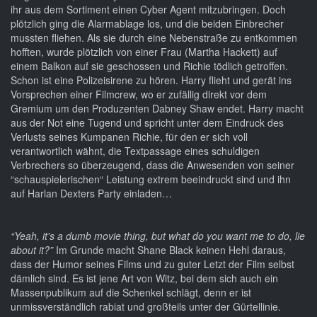
ihr aus dem Sortiment einen Cyber Agent mitzubringen. Doch
plötzlich ging die Alarmablage los, und die beiden Einbrecher
mussten fliehen. Als sie durch eine Nebenstraße zu entkommen
hofften, wurde plötzlich von einer Frau (Martha Hackett) auf
einem Balkon auf sie geschossen und Richie tödlich getroffen.
Schon ist eine Polizeisirene zu hören. Harry flieht und gerät ins
Vorsprechen einer Filmcrew, wo er zufällig direkt vor dem
Gremium um den Produzenten Dabney Shaw endet. Harry macht
aus der Not eine Tugend und spricht unter dem Eindruck des
Verlusts seines Kumpanen Richie, für den er sich voll
verantwortlich wähnt, die Textpassage eines schuldigen
Verbrechers so überzeugend, dass die Anwesenden von seiner
“schauspielerischen“ Leistung extrem beeindruckt sind und ihn
auf Harlan Dexters Party einladen…
“Yeah, it's a dumb movie thing, but what do you want me to do, lie
about it?”
Im Grunde macht Shane Black keinen Hehl daraus,
dass der Humor seines Films und zu guter Letzt der Film selbst
dämlich sind. Es ist jene Art von Witz, bei dem sich auch ein
Massenpublikum auf die Schenkel schlägt, denn er ist
unmissverständlich rabiat und großteils unter der Gürtellinie.