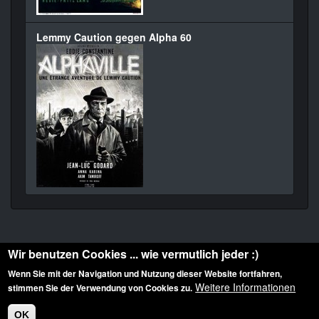
Lemmy Caution gegen Alpha 60
Wir benutzen Cookies ... wie vermutlich jeder :)
Wenn Sie mit der Navigation und Nutzung dieser Website fortfahren,
Weitere Informationen
stimmen Sie der Verwendung von Cookies zu.
Diese Website ist urheberrechtlich geschützt: © 2010-2026 der Film Noir de. Alle
Rechte vorbehalten.
OK