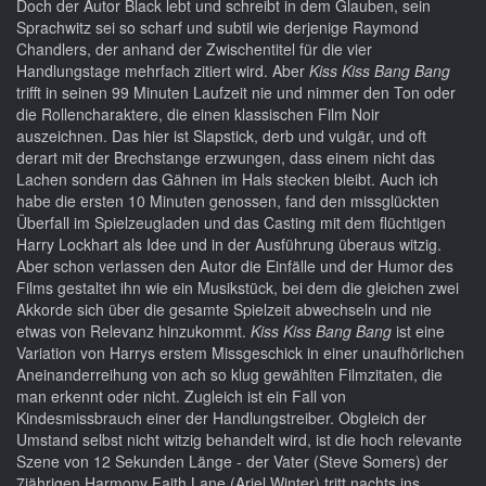
Doch der Autor Black lebt und schreibt in dem Glauben, sein
Sprachwitz sei so scharf und subtil wie derjenige Raymond
Chandlers, der anhand der Zwischentitel für die vier
Handlungstage mehrfach zitiert wird. Aber
Kiss Kiss Bang Bang
trifft in seinen 99 Minuten Laufzeit nie und nimmer den Ton oder
die Rollencharaktere, die einen klassischen Film Noir
auszeichnen. Das hier ist Slapstick, derb und vulgär, und oft
derart mit der Brechstange erzwungen, dass einem nicht das
Lachen sondern das Gähnen im Hals stecken bleibt. Auch ich
habe die ersten 10 Minuten genossen, fand den missglückten
Überfall im Spielzeugladen und das Casting mit dem flüchtigen
Harry Lockhart als Idee und in der Ausführung überaus witzig.
Aber schon verlassen den Autor die Einfälle und der Humor des
Films gestaltet ihn wie ein Musikstück, bei dem die gleichen zwei
Akkorde sich über die gesamte Spielzeit abwechseln und nie
etwas von Relevanz hinzukommt.
Kiss Kiss Bang Bang
ist eine
Variation von Harrys erstem Missgeschick in einer unaufhörlichen
Aneinanderreihung von ach so klug gewählten Filmzitaten, die
man erkennt oder nicht. Zugleich ist ein Fall von
Kindesmissbrauch einer der Handlungstreiber. Obgleich der
Umstand selbst nicht witzig behandelt wird, ist die hoch relevante
Szene von 12 Sekunden Länge - der Vater (Steve Somers) der
7jährigen Harmony Faith Lane (Ariel Winter) tritt nachts ins