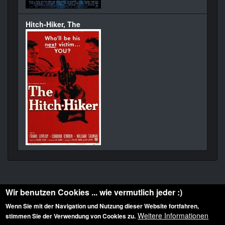
Hitch-Hiker, The
Wir benutzen Cookies ... wie vermutlich jeder :)
Wenn Sie mit der Navigation und Nutzung dieser Website fortfahren,
Weitere Informationen
stimmen Sie der Verwendung von Cookies zu.
Diese Website ist urheberrechtlich geschützt: © 2010-2026 der Film Noir de. Alle