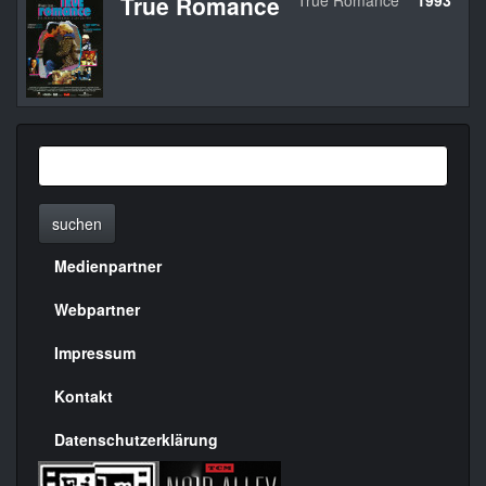
True Romance
True Romance
1993
U
suchen
Medienpartner
Menülinks
rechte
Webpartner
Seite
Impressum
Kontakt
Datenschutzerklärung