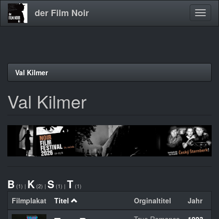
der Film Noir
Navig
aktivi
Direkt
Val Kilmer
zum
Inhalt
Val Kilmer
B
K
S
T
(1)
|
(2)
|
(1)
|
(1)
Filmplakat
Titel
Orginaltitel
Jahr
L