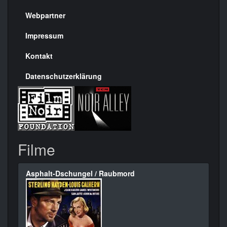
Menülinks
rechte
Webpartner
Seite
Impressum
Kontakt
Datenschutzerklärung
Filme
Asphalt-Dschungel / Raubmord