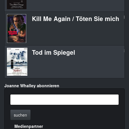
Kill Me Again / Töten Sie mich
Ki
Tod im Spiegel
Sh
Joanne Whalley abonnieren
suchen
Medienpartner