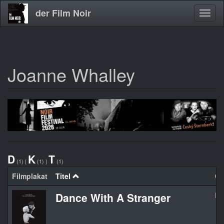
der Film Noir
Navig
aktivi
Joanne Whalley
Direkt
zum
Inhalt
D
K
T
(1)
|
(1)
|
(1)
Filmplakat
Titel
Or
Dance With A Stranger
Da