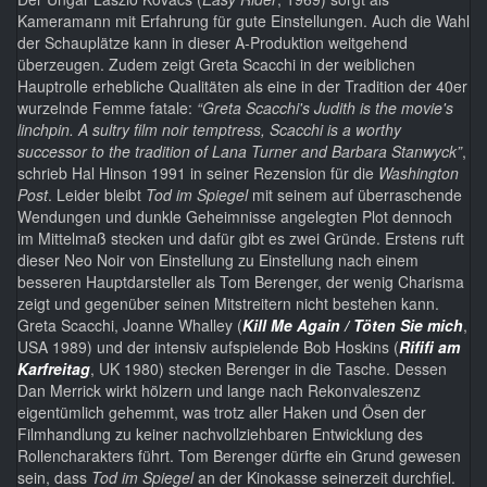
Kameramann mit Erfahrung für gute Einstellungen. Auch die Wahl
der Schauplätze kann in dieser A-Produktion weitgehend
überzeugen. Zudem zeigt Greta Scacchi in der weiblichen
Hauptrolle erhebliche Qualitäten als eine in der Tradition der 40er
wurzelnde Femme fatale:
“Greta Scacchi's Judith is the movie's
linchpin. A sultry film noir temptress, Scacchi is a worthy
successor to the tradition of Lana Turner and Barbara Stanwyck”
,
schrieb Hal Hinson 1991 in seiner Rezension für die
Washington
Post
. Leider bleibt
Tod im Spiegel
mit seinem auf überraschende
Wendungen und dunkle Geheimnisse angelegten Plot dennoch
im Mittelmaß stecken und dafür gibt es zwei Gründe. Erstens ruft
dieser Neo Noir von Einstellung zu Einstellung nach einem
besseren Hauptdarsteller als Tom Berenger, der wenig Charisma
zeigt und gegenüber seinen Mitstreitern nicht bestehen kann.
Greta Scacchi, Joanne Whalley (
Kill Me Again / Töten Sie mich
,
USA 1989) und der intensiv aufspielende Bob Hoskins (
Rififi am
Karfreitag
, UK 1980) stecken Berenger in die Tasche. Dessen
Dan Merrick wirkt hölzern und lange nach Rekonvaleszenz
eigentümlich gehemmt, was trotz aller Haken und Ösen der
Filmhandlung zu keiner nachvollziehbaren Entwicklung des
Rollencharakters führt. Tom Berenger dürfte ein Grund gewesen
sein, dass
Tod im Spiegel
an der Kinokasse seinerzeit durchfiel.