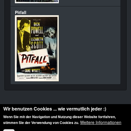
Pitfall
Wir benutzen Cookies ... wie vermutlich jeder :)
Wenn Sie mit der Navigation und Nutzung dieser Website fortfahren,
Weitere Informationen
stimmen Sie der Verwendung von Cookies zu.
Diese Website ist urheberrechtlich geschützt: © 2010-2026 der Film Noir de. Alle
Rechte vorbehalten.