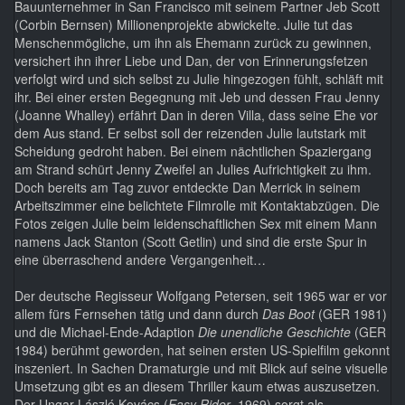
Bauunternehmer in San Francisco mit seinem Partner Jeb Scott
(Corbin Bernsen) Millionenprojekte abwickelte. Julie tut das
Menschenmögliche, um ihn als Ehemann zurück zu gewinnen,
versichert ihn ihrer Liebe und Dan, der von Erinnerungsfetzen
verfolgt wird und sich selbst zu Julie hingezogen fühlt, schläft mit
ihr. Bei einer ersten Begegnung mit Jeb und dessen Frau Jenny
(Joanne Whalley) erfährt Dan in deren Villa, dass seine Ehe vor
dem Aus stand. Er selbst soll der reizenden Julie lautstark mit
Scheidung gedroht haben. Bei einem nächtlichen Spaziergang
am Strand schürt Jenny Zweifel an Julies Aufrichtigkeit zu ihm.
Doch bereits am Tag zuvor entdeckte Dan Merrick in seinem
Arbeitszimmer eine belichtete Filmrolle mit Kontaktabzügen. Die
Fotos zeigen Julie beim leidenschaftlichen Sex mit einem Mann
namens Jack Stanton (Scott Getlin) und sind die erste Spur in
eine überraschend andere Vergangenheit…
Der deutsche Regisseur Wolfgang Petersen, seit 1965 war er vor
allem fürs Fernsehen tätig und dann durch
Das Boot
(GER 1981)
und die Michael-Ende-Adaption
Die unendliche Geschichte
(GER
1984) berühmt geworden, hat seinen ersten US-Spielfilm gekonnt
inszeniert. In Sachen Dramaturgie und mit Blick auf seine visuelle
Umsetzung gibt es an diesem Thriller kaum etwas auszusetzen.
Der Ungar László Kovács (
Easy Rider
, 1969) sorgt als