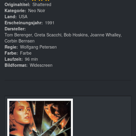
***
Originaltitel
Shattered
Kategorie
Neo Noir
Land
USA
Erscheinungsjahr
1991
Darsteller
Tom Berenger, Greta Scacchi, Bob Hoskins, Joanne Whalley,
Corbin Bernsen
Regie
Wolfgang Petersen
Farbe
Farbe
Laufzeit
96 min
Bildformat
Widescreen