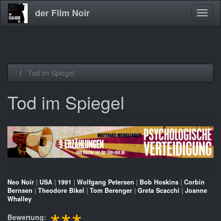
der Film Noir
Navig
aktivi
Direkt
Tod im Spiegel
zum
Inhalt
Tod im Spiegel
Neo Noir
|
USA
|
1991
|
Wolfgang Petersen
|
Bob Hoskins
|
Corbin
Bernsen
|
Theodore Bikel
|
Tom Berenger
|
Greta Scacchi
|
Joanne
Whalley
Bewertung