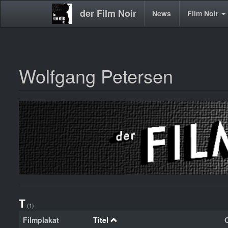
der Film Noir
Main
News
Film Noir
navigation
Wolfgang Petersen
Direkt
zum
Inhalt
T
(1)
Filmplakat
Titel
O