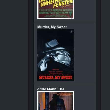
Murder, My Sweet
dritte Mann, Der