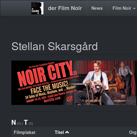
der Film Noir
Main
News
Film Noir
navigation
Stellan Skarsgård
Direkt
zum
Inhalt
N
T
(1)
|
(1)
Filmplakat
Titel
Orgi