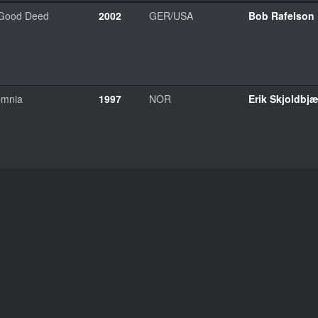
Good Deed
2002
GER/USA
Bob Rafelson
omnia
1997
NOR
Erik Skjoldbjæ