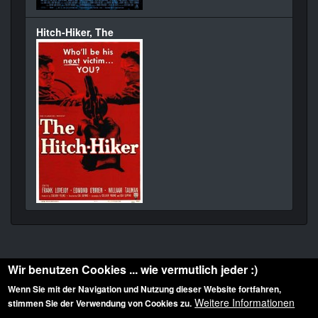
Hitch-Hiker, The
Wir benutzen Cookies ... wie vermutlich jeder :)
Wenn Sie mit der Navigation und Nutzung dieser Website fortfahren,
Weitere Informationen
stimmen Sie der Verwendung von Cookies zu.
Diese Website ist urheberrechtlich geschützt: © 2010-2026 der Film Noir de. Alle