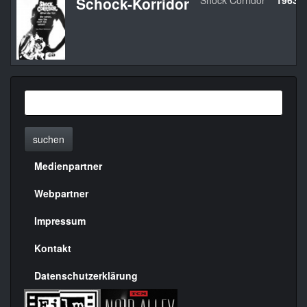
Schock-Korridor
Shock Corridor
1963
suchen
Medienpartner
Menülinks
rechte
Webpartner
Seite
Impressum
Kontakt
Datenschutzerklärung