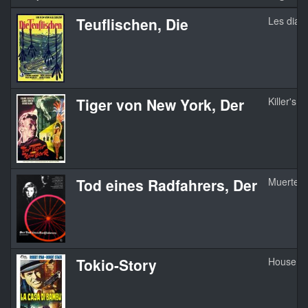
Teuflischen, Die
Les diab
Tiger von New York, Der
Killer's K
Tod eines Radfahrers, Der
Muerte de
Tokio-Story
House O