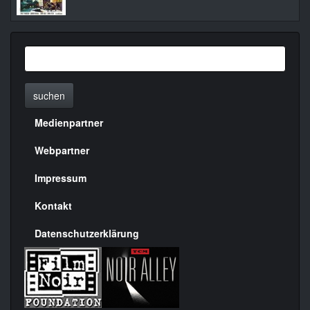
suchen
Medienpartner
Menülinks
rechte
Webpartner
Seite
Impressum
Kontakt
Datenschutzerklärung