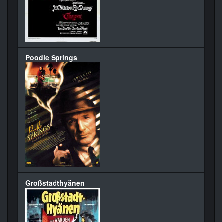
Poodle Springs
Großstadthyänen