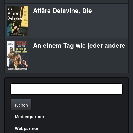
Affäre Delavine, Die
T
An einem Tag wie jeder andere
T
suchen
Medienpartner
Menülinks
rechte
Webpartner