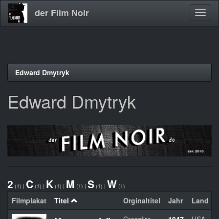
der Film Noir
Navig
aktivi
Direkt
Edward Dmytryk
zum
Inhalt
Edward Dmytryk
2
C
K
M
S
W
(1)
|
(1)
|
(1)
|
(1)
|
(1)
|
(1)
Filmplakat
Titel
Orginaltitel
Jahr
Land