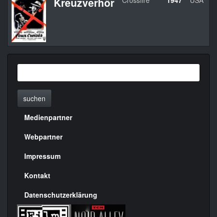
Kreuzverhör
Crossfire
1947
USA
suchen
Medienpartner
Menülinks
rechte
Webpartner
Seite
Impressum
Kontakt
Datenschutzerklärung