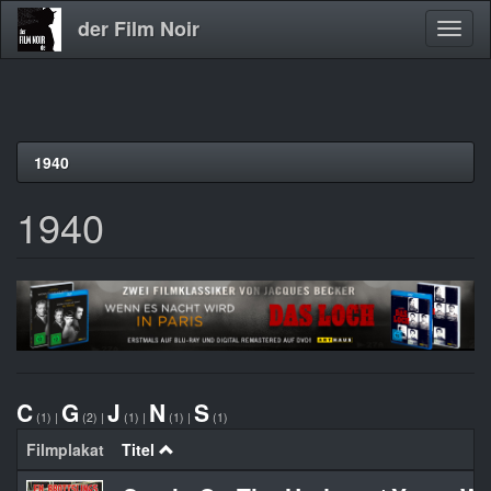
der Film Noir
Navig
aktivi
Direkt
1940
zum
Inhalt
1940
C
G
J
N
S
(1)
|
(2)
|
(1)
|
(1)
|
(1)
Filmplakat
Titel