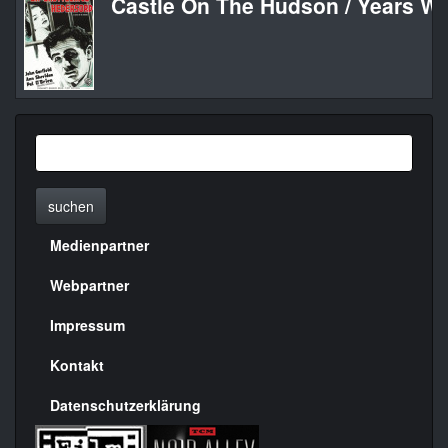
Castle On The Hudson / Years Wi
suchen
Medienpartner
Menülinks
rechte
Webpartner
Seite
Impressum
Kontakt
Datenschutzerklärung