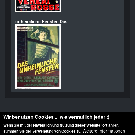
unheimliche Fenster, Das
Wir benutzen Cookies ... wie vermutlich jeder :)
Wenn Sie mit der Navigation und Nutzung dieser Website fortfahren,
Weitere Informationen
stimmen Sie der Verwendung von Cookies zu.
Diese Website ist urheberrechtlich geschützt: © 2010-2026 der Film Noir de. Alle