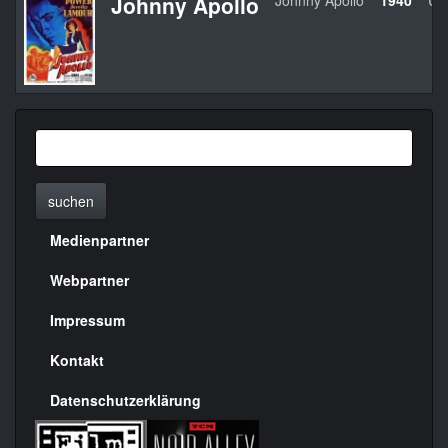
Johnny Apollo
Johnny Apollo
1940
US
suchen
Medienpartner
Menülinks
rechte
Webpartner
Seite
Impressum
Kontakt
Datenschutzerklärung