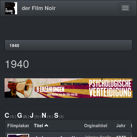
der Film Noir
Navig
aktivi
Direkt
1940
zum
Inhalt
1940
C
G
J
N
S
(1)
|
(2)
|
(1)
|
(1)
|
(1)
Filmplakat
Titel
Orginaltitel
Jahr
La