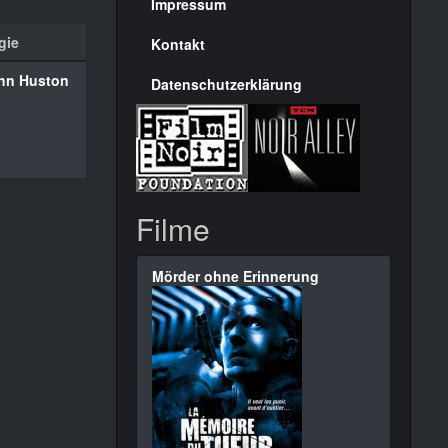
Seite
Impressum
gie
Kontakt
hn Huston
Datenschutzerklärung
Filme
Mörder ohne Erinnerung