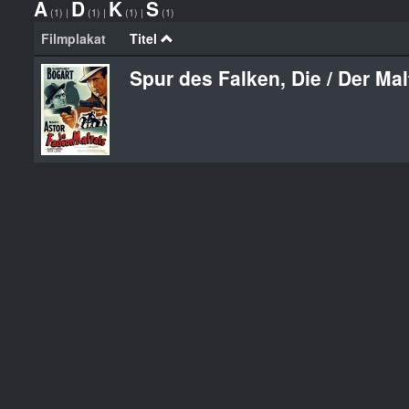
A
D
K
S
(1)
|
(1)
|
(1)
|
(1)
Filmplakat
Titel
Spur des Falken, Die / Der Mal