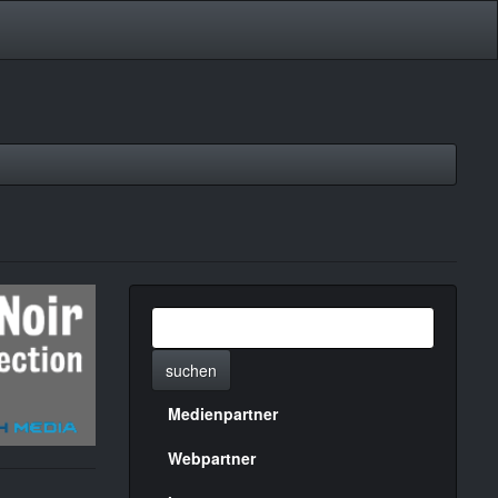
suchen
Medienpartner
Menülinks
rechte
Webpartner