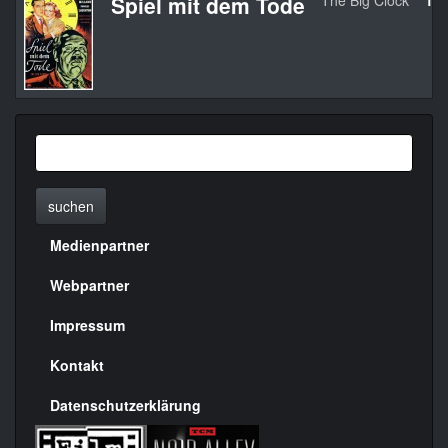
Spiel mit dem Tode
The Big Clock
19
suchen
Medienpartner
Menülinks
rechte
Webpartner
Seite
Impressum
Kontakt
Datenschutzerklärung