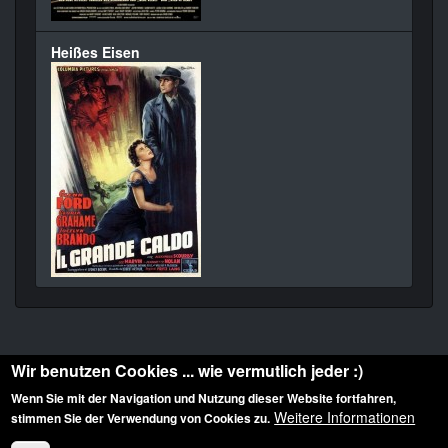
Heißes Eisen
Wir benutzen Cookies ... wie vermutlich jeder :)
Wenn Sie mit der Navigation und Nutzung dieser Website fortfahren,
Weitere Informationen
stimmen Sie der Verwendung von Cookies zu.
Diese Website ist urheberrechtlich geschützt: © 2010-2026 der Film Noir de. Alle
Rechte vorbehalten.