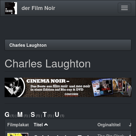
der Film Noir
Navig
aktivi
Direkt
Charles Laughton
zum
Inhalt
Charles Laughton
G
M
S
T
U
(1)
|
(1)
|
(1)
|
(1)
|
(1)
Filmplakat
Titel
Orginaltitel
Jah