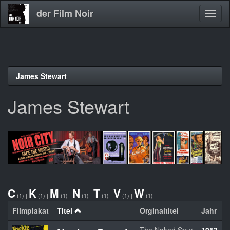
der Film Noir
Navig
aktivi
Direkt
James Stewart
zum
Inhalt
James Stewart
C
K
M
N
T
V
W
(1)
|
(1)
|
(1)
|
(1)
|
(1)
|
(1)
|
(1)
Filmplakat
Titel
Orginaltitel
Jahr