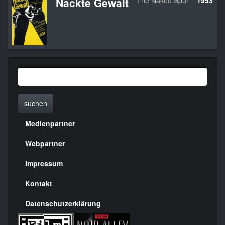
Nackte Gewalt
The Naked Spur
1953
suchen
Medienpartner
Menülinks
rechte
Webpartner
Seite
Impressum
Kontakt
Datenschutzerklärung