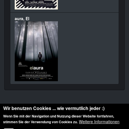
aura, El
Wir benutzen Cookies ... wie vermutlich jeder :)
Wenn Sie mit der Navigation und Nutzung dieser Website fortfahren,
Weitere Informationen
stimmen Sie der Verwendung von Cookies zu.
Diese Website ist urheberrechtlich geschützt: © 2010-2026 der Film Noir de. Alle
Rechte vorbehalten.