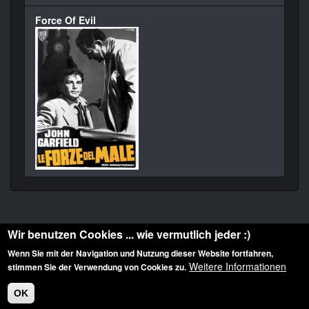
Force Of Evil
Wir benutzen Cookies ... wie vermutlich jeder :)
Wenn Sie mit der Navigation und Nutzung dieser Website fortfahren,
Weitere Informationen
stimmen Sie der Verwendung von Cookies zu.
Diese Website ist urheberrechtlich geschützt: © 2010-2026 der Film Noir de. Alle
Rechte vorbehalten.
OK