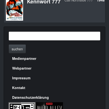
Kennwort 777
Call Northside 777
1948
suchen
Medienpartner
Menülinks
rechte
Webpartner
Seite
Impressum
Kontakt
Datenschutzerklärung