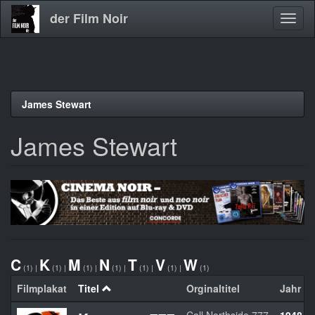
der Film Noir
Navig
aktivi
Direkt
James Stewart
zum
Inhalt
James Stewart
C
K
M
N
T
V
W
(1)
|
(1)
|
(1)
|
(1)
|
(1)
|
(1)
|
(1)
Filmplakat
Titel
Orginaltitel
Jahr