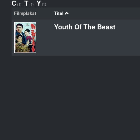
C
T
Y
(1)
|
(1)
|
(1)
Filmplakat
Titel
Youth Of The Beast