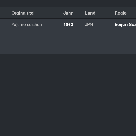
Orginaltitel
Jahr
Land
Regie
Yajû no seishun
1963
JPN
Seijun Su