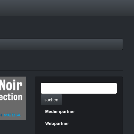
suchen
Medienpartner
Menülinks
rechte
Webpartner