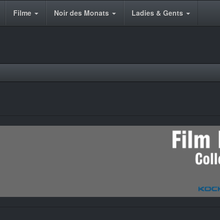
Filme
Noir des Monats
Ladies & Gents