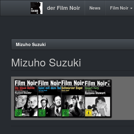
der Film Noir
Main
News
Film Noir
navigation
Direkt
Mizuho Suzuki
zum
Inhalt
Mizuho Suzuki