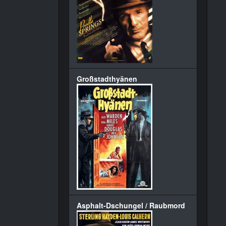
Großstadthyänen
Asphalt-Dschungel / Raubmord