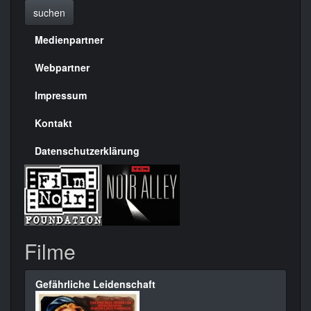
suchen
Medienpartner
Menülinks
rechte
Webpartner
Seite
Impressum
Kontakt
Datenschutzerklärung
Filme
Gefährliche Leidenschaft