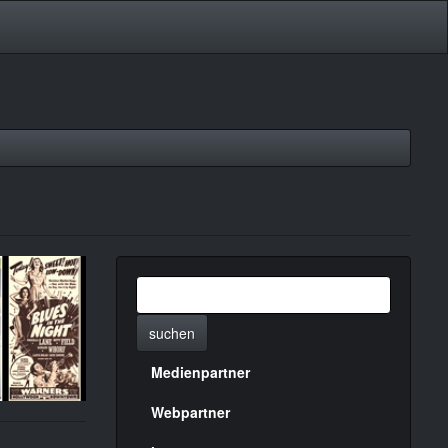
suchen
Medienpartner
Menülinks
rechte
Webpartner