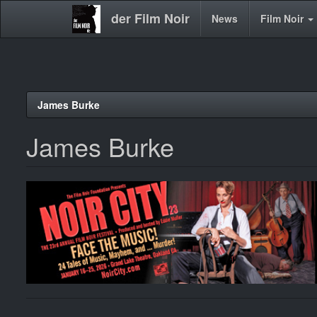
der Film Noir
Main
News
Film Noir
navigation
Direkt
James Burke
zum
Inhalt
James Burke