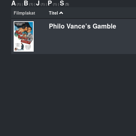
A
B
J
P
S
(1)
|
(1)
|
(1)
|
(1)
|
(5)
Filmplakat
Titel
Philo Vance’s Gamble