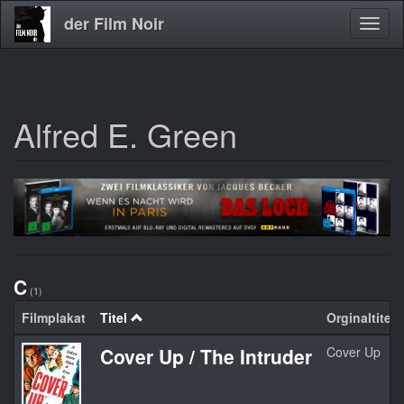
der Film Noir
Navig
aktivi
Alfred E. Green
Direkt
zum
Inhalt
C
(1)
Filmplakat
Titel
Orginaltitel
Cover Up / The Intruder
Cover Up