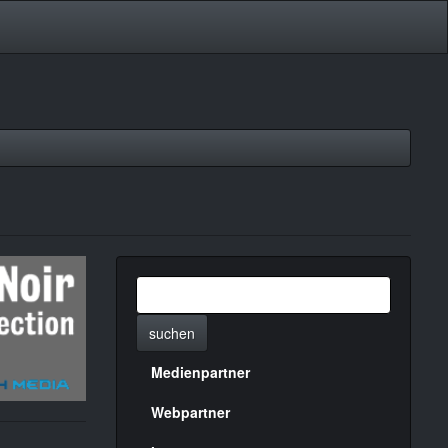
suchen
Medienpartner
Menülinks
rechte
Webpartner