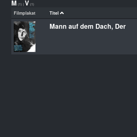
M
V
(1)
|
(1)
Filmplakat
Titel
Mann auf dem Dach, Der