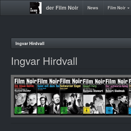
der Film Noir
Main
News
Film Noir
navigation
Direkt
Ingvar Hirdvall
zum
Inhalt
Ingvar Hirdvall