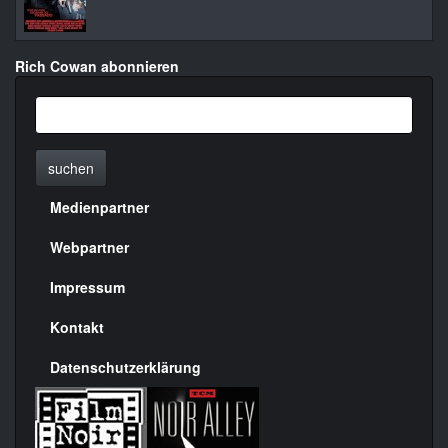
Rich Cowan abonnieren
suchen
Medienpartner
Menülinks
rechte
Webpartner
Seite
Impressum
Kontakt
Datenschutzerklärung