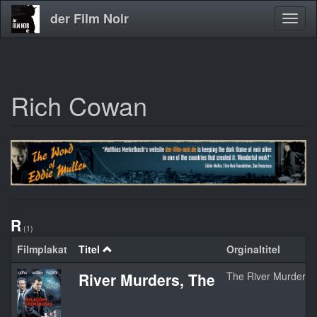
der Film Noir
Navig
aktivi
Rich Cowan
Direkt
zum
Inhalt
R
(1)
Filmplakat
Titel
Orginaltitel
River Murders, The
The River Murders