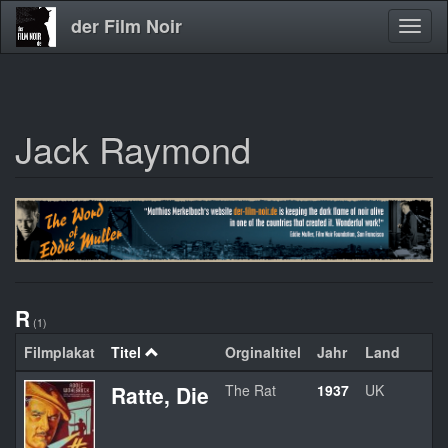
der Film Noir
Navig
aktivi
Jack Raymond
Direkt
zum
Inhalt
R
(1)
Filmplakat
Titel
Orginaltitel
Jahr
Land
Re
Ratte, Die
The Rat
1937
UK
J